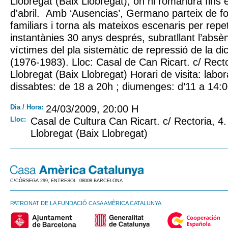
Llobregat (Baix Llobregat), on hi romandrà fins 
d'abril. Amb ‘Ausencias’, Germano parteix de fo
familiars i torna als mateixos escenaris per repet
instantànies 30 anys després, subratllant l’absè
víctimes del pla sistemàtic de repressió de la di
(1976-1983). Lloc: Casal de Can Ricart. c/ Recto
Llobregat (Baix Llobregat) Horari de visita: labo
dissabtes: de 18 a 20h ; diumenges: d’11 a 14:0
Dia / Hora:
24/03/2009, 20:00 H
Lloc:
Casal de Cultura Can Ricart. c/ Rectoria, 4.
Llobregat (Baix Llobregat)
C/CÒRSEGA 299, ENTRESOL. 08008 BARCELONA
PATRONAT DE LA FUNDACIÓ CASA AMÈRICA CATALUNYA