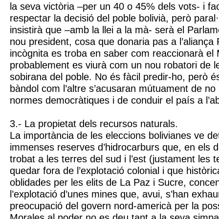
la seva victòria –per un 40 o 45% dels vots- i fa
respectar la decisió del poble bolivià, però para
insistirà que –amb la llei a la mà- serà el Parlam
nou president, cosa que donaria pas a l’alia
incògnita es troba en saber com reaccionarà el
probablement es viurà com un nou robatori de les
sobirana del poble. No és fàcil predir-ho, però é
bàndol com l’altre s’acusaran mútuament de no 
normes democràtiques i de conduir el país a l’a
3.- La propietat dels recursos naturals.
La importància de les eleccions bolivianes ve d
immenses reserves d’hidrocarburs que, en els d
trobat a les terres del sud i l’est (justament les 
quedar fora de l’explotació colonial i que històr
oblidades per les elits de La Paz i Sucre, conce
l’explotació d’unes mines que, avui, s’han exhau
preocupació del govern nord-americà per la pos
Morales al poder no es deu tant a la seva simp