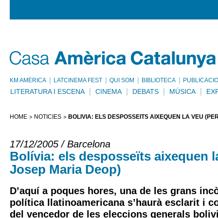
KM AMÈRICA
LATCINEMA FEST
QUI SOM
BIBLIOTECA
PUBLICACI
LITERATURA I ESCENA
CINEMA
DEBATS
MÚSICA
EX
HOME
NOTÍCIES
BOLÍVIA: ELS DESPOSSEÏTS AIXEQUEN LA VEU (PE
17/12/2005 / Barcelona
Bolívia: els desposseïts aixequen l
Josep Maria Deop)
D’aquí a poques hores, una de les grans incò
política llatinoamericana s’haurà esclarit i
del vencedor de les eleccions generals bolivi