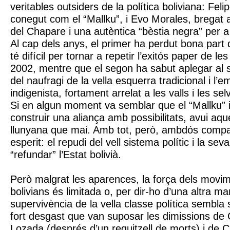
veritables outsiders de la política boliviana: Fe
conegut com el “Mallku”, i Evo Morales, bregat 
del Chapare i una autèntica “bèstia negra” per a l
Al cap dels anys, el primer ha perdut bona part 
té difícil per tornar a repetir l’exitós paper de le
2002, mentre que el segon ha sabut aplegar al s
del naufragi de la vella esquerra tradicional i l
indigenista, fortament arrelat a les valls i les 
Si en algun moment va semblar que el “Mallku” 
construir una aliança amb possibilitats, avui aq
llunyana que mai. Amb tot, però, ambdós compa
esperit: el repudi del vell sistema polític i la sev
“refundar” l’Estat bolivià.
Però malgrat les aparences, la força dels movi
bolivians és limitada o, per dir-ho d’una altra ma
supervivència de la vella classe política sembla se
fort desgast que van suposar les dimissions d
Lozada (després d’un reguitzell de morts) i de 