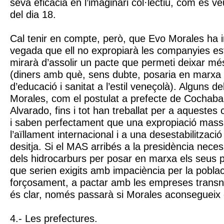
seva eficàcia en l’imaginari col·lectiu, com es ve
del dia 18.
Cal tenir en compte, però, que Evo Morales ha ins
vegada que ell no expropiarà les companyies es
mirarà d’assolir un pacte que permeti deixar més
(diners amb què, sens dubte, posaria en marx
d’educació i sanitat a l’estil veneçolà). Alguns d
Morales, com el postulat a prefecte de Cochab
Alvarado, fins i tot han treballat per a aqueste
i saben perfectament que una expropiació massi
l’aïllament internacional i a una desestabilització
desitja. Si el MAS arribés a la presidència necess
dels hidrocarburs per posar en marxa els seus 
que serien exigits amb impaciència per la població
forçosament, a pactar amb les empreses transna
és clar, només passarà si Morales aconsegueix 
4.- Les prefectures.