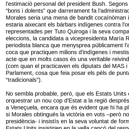
l’estimació personal del president Bush. Segons 
“bons i dolents” que darrerament fa l’administra
Morales seria una mena de bandit cocaïnòman 
estaria aixecant els bàrbars indígenes contra l’or
representades per Tuto Quiroga i la seva comp
eleccions, la candidata a vicepresidenta María
periodista blanca que menysprea públicament l’
coca que practiquen milions d’indígenes i mestiss
acte que en molts casos és una veritable reivindi
(com quan el practicaven els diputats del MAS i 
Parlament, cosa que feia posar els pèls de punta
“tradicionals”).
No sembla probable, però, que els Estats Units 
orquestrar un nou cop d’Estat a la regió després
a Veneçuela, encara que és evident que hi ha pla
si Morales obtingués la victòria en vots –però n
presidència- i insistís en la seva voluntat de for
Estats Units insistirien en la vella cançó del resp