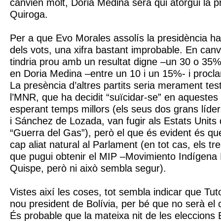
canvien molt, Doria Medina serà qui atorgui la p
Quiroga.
Per a que Evo Morales assolís la presidència ha
dels vots, una xifra bastant improbable. En canv
tindria prou amb un resultat digne –un 30 o 35%
en Doria Medina –entre un 10 i un 15%- i procl
La presència d’altres partits seria merament tes
l’MNR, que ha decidit “suïcidar-se” en aquestes 
esperant temps millors (els seus dos grans líde
i Sánchez de Lozada, van fugir als Estats Units
“Guerra del Gas”), però el que és evident és qu
cap aliat natural al Parlament (en tot cas, els tr
que pugui obtenir el MIP –Movimiento Indígena 
Quispe, però ni això sembla segur).
Vistes així les coses, tot sembla indicar que Tut
nou president de Bolívia, per bé que no serà el 
És probable que la mateixa nit de les eleccions 