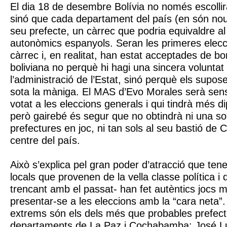
El dia 18 de desembre Bolívia no només escollir
sinó que cada departament del país (en són nou
seu prefecte, un càrrec que podria equivaldre al
autonòmics espanyols. Seran les primeres elecc
càrrec i, en realitat, han estat acceptades de bon 
boliviana no perquè hi hagi una sincera voluntat
l’administració de l’Estat, sinó perquè els supo
sota la màniga. El MAS d’Evo Morales serà sens
votat a les eleccions generals i qui tindrà més d
però gairebé és segur que no obtindrà ni una so
prefectures en joc, ni tan sols al seu bastió de
centre del país.
Això s’explica pel gran poder d’atracció que ten
locals que provenen de la vella classe política 
trencant amb el passat- han fet autèntics jocs 
presentar-se a les eleccions amb la “cara neta”
extrems són els dels més que probables prefect
departaments de La Paz i Cochabamba: José Lu