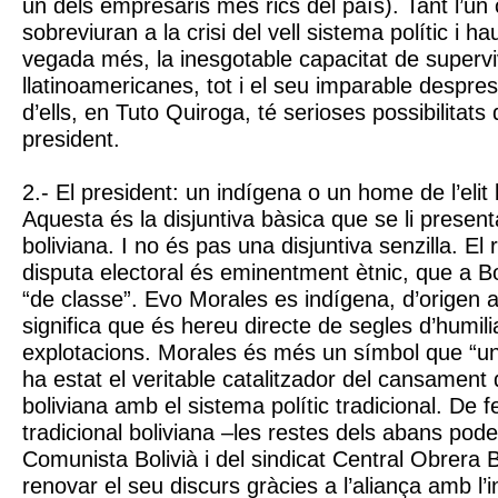
un dels empresaris més rics del país). Tant l’un 
sobreviuran a la crisi del vell sistema polític i 
vegada més, la inesgotable capacitat de superviv
llatinoamericanes, tot i el seu imparable desprest
d’ells, en Tuto Quiroga, té serioses possibilitat
president.
2.- El president: un indígena o un home de l’elit
Aquesta és la disjuntiva bàsica que se li present
boliviana. I no és pas una disjuntiva senzilla. El 
disputa electoral és eminentment ètnic, que a Bo
“de classe”. Evo Morales es indígena, d’origen a
significa que és hereu directe de segles d’humili
explotacions. Morales és més un símbol que “un p
ha estat el veritable catalitzador del cansament 
boliviana amb el sistema polític tradicional. De fe
tradicional boliviana –les restes dels abans pode
Comunista Bolivià i del sindicat Central Obrera 
renovar el seu discurs gràcies a l’aliança amb l