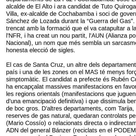
alcalde de El Alto i ara candidat de Tuto Quirog
Villa, ex-alcalde de Cochabamba i soci de gove
Sánchez de Lozada durant la “Guerra del Gas”. 
trencat amb la formació que el va catapultar a la
l’NFR, i ha creat un nou partit, l’AUN (Alianza p
Nacional), un nom que més sembla un sarcasm
honesta elecció de sigles.
El cas de Santa Cruz, un altre dels departamen
país i una de les zones on el MAS té menys fo
simptomàtic. El candidat a prefecte és Rubén 
ha encapçalat massives manifestacions en favo
les regions orientals (manifestacions que jugue
d’una emancipació definitiva) i que dissimula be
de boc gros. D’altres departaments, com Tarij
reserves de gas natural, quedaran controlats 
(Mario Cossío) o relacionats directa o indirecta
ADN del general Bánzer (reciclats en el PODE