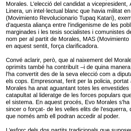
Morales. L’elecció del candidat a vicepresident,
Linera, un intel·lectual blanc que havia militat e
(Movimiento Revolucionario Tupaq Katari), exemp
d’aquesta aliança entre l’indigenisme de les pob
marginades i les tesis socialistes i comunistes de 
nom per al partit de Morales, MAS (Movimiento a
en aquest sentit, força clarificadora.
Convé aclarir, però, que al naixement del Moral
oprimits també ha contribuït –i de quina manera!- 
l’ha convertit des de la seva elecció com a diputa
els cops. Empresonat, ferit per la policia, portat a
Morales ha anat aguantant totes les envestides 
catapultat al lideratge de les forces populars qu
el sistema. En aquest procés, Evo Morales s’ha 
sincer o forçat- de les velles elits de l’esquerra
que només amb ell podran accedir al poder.
L’esforç dels dos partits tradicionals que suposen