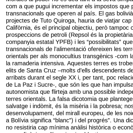
com a que pugui incrementar els impostos que 
transnacionals que operen al país. El gas bolivi
projectes de Tuto Quiroga, hauria de viatjar cap 
Califòrnia, és el principal objectiu, però tampoc c
prospeccions de petroli (Repsol és la propietària
companyia estatal YPFB) i les “possibilitats” que
transnacionals de l’alimentació ofereixen les ter
orientals per als monocultius transgènics -com la s
la ramaderia intensiva. Aquestes terres es trob
elits de Santa Cruz –molts d’ells descendents de
arribats durant el segle XX i, per tant, poc relac
de La Paz i Sucre-, que són les que han impuls
autonomista que flirteja amb una possible indep
terres orientals. La falsa dicotomia que plantege
salvatge i indòmit, és la misèria i la pobresa; no
desenvolupament, del mirall europeu, de les noi
a Bolívia significa “blanc”) i del progrés”. Una di
no resistiria cap mínima anàlisi històrica o econ