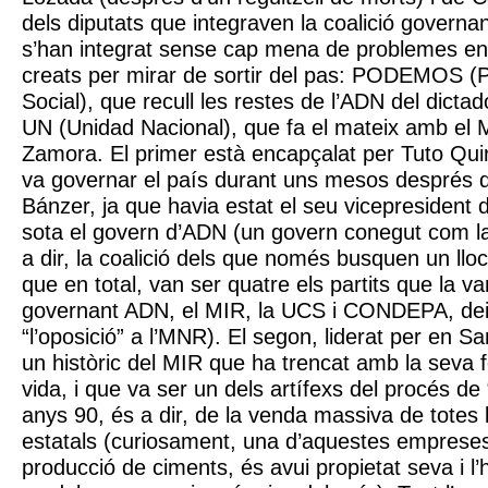
dels diputats que integraven la coalició govern
s’han integrat sense cap mena de problemes en 
creats per mirar de sortir del pas: PODEMOS (
Social), que recull les restes de l’ADN del dicta
UN (Unidad Nacional), que fa el mateix amb el
Zamora. El primer està encapçalat per Tuto Qu
va governar el país durant uns mesos després 
Bánzer, ja que havia estat el seu vicepresident 
sota el govern d’ADN (un govern conegut com la
a dir, la coalició dels que només busquen un lloc
que en total, van ser quatre els partits que la van
governant ADN, el MIR, la UCS i CONDEPA, dei
“l’oposició” a l’MNR). El segon, liderat per en 
un històric del MIR que ha trencat amb la seva f
vida, i que va ser un dels artífexs del procés de 
anys 90, és a dir, de la venda massiva de totes
estatals (curiosament, una d’aquestes empreses
producció de ciments, és avui propietat seva i 