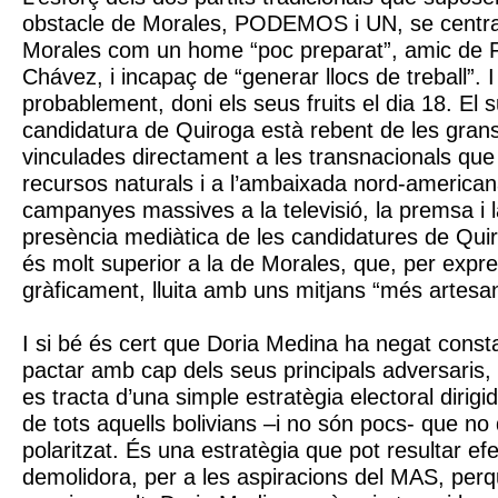
obstacle de Morales, PODEMOS i UN, se centra
Morales com un home “poc preparat”, amic de F
Chávez, i incapaç de “generar llocs de treball”. 
probablement, doni els seus fruits el dia 18. El s
candidatura de Quiroga està rebent de les grans
vinculades directament a les transnacionals que 
recursos naturals i a l’ambaixada nord-american
campanyes massives a la televisió, la premsa i l
presència mediàtica de les candidatures de Qui
és molt superior a la de Morales, que, per expr
gràficament, lluita amb uns mitjans “més artesan
I si bé és cert que Doria Medina ha negat cons
pactar amb cap dels seus principals adversaris,
es tracta d’una simple estratègia electoral dirigid
de tots aquells bolivians –i no són pocs- que no
polaritzat. És una estratègia que pot resultar efec
demolidora, per a les aspiracions del MAS, perq