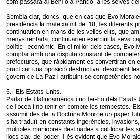
com passarà al Beni o a Pando, a les selves del
Sembla clar, doncs, que en cas que Evo Morales
presidència la mateixa nit del 18, les diferents p
continuarien en mans de les velles elits, que a
menys rentada, continuarien exercint la seva ca
polític i econòmic. En el millor dels casos, Evo
comptar amb una disputa constant de competèn
prefectures, que ràpidament es convertiran en e
practicar una oposició destructiva, desobeint les
govern de La Paz i atribuint-se competències no
5.- Els Estats Units.
Parlar de Llatinoamèrica i no fer-ho dels Estats
de l’oceà i no tenir en compte les tempestes. El
assumit des de la Doctrina Monroe un paper tute
s’ha traduït en constants ingerències, invasions,
múltiples maniobres destinades a col·locar les 
llocs clau del poder. I és evident que Evo Moral