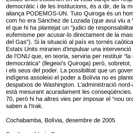
democràtic i de les institucions, és a dir, de la 
aliança PODEMOS-UN. Tuto Quiroga és un home
com ho era Sánchez de Lozada (que avui viu a 
el que hi ha plantejat un “judici de responsabilita
eufemisme per acusar-lo directament de la mas
del Gas”). Si la situació al país es tornés caòtica 
Estats Units mirarien d’impulsar una intervenció m
de l’ONU que, en teoria, serviria per restituir “la
democràtica” (llegeixi’s Quiroga) però, sobretot,
i els seus del poder. La possibilitat que un govern
indígena assoleixi el poder a Bolívia no es plant
despatxos de Washington. L’administració nor
està mesurant acuradament les conseqüències.
70, però hi ha altres vies per imposar el “nou o
saben a l’Irak.
Cochabamba, Bolívia, desembre de 2005