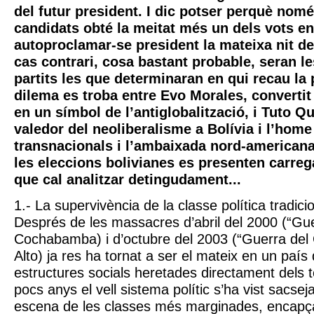
del futur president. I dic potser perquè nomé
candidats obté la meitat més un dels vots en
autoproclamar-se president la mateixa nit de
cas contrari, cosa bastant probable, seran le
partits les que determinaran en qui recau la 
dilema es troba entre Evo Morales, converti
en un símbol de l’antiglobalització, i Tuto Qu
valedor del neoliberalisme a Bolívia i l’home
transnacionals i l’ambaixada nord-americana
les eleccions bolivianes es presenten carre
que cal analitzar detingudament...
1.- La supervivència de la classe política tradicio
Després de les massacres d’abril del 2000 (“Gue
Cochabamba) i d’octubre del 2003 (“Guerra del 
Alto) ja res ha tornat a ser el mateix en un paí
estructures socials heretades directament dels 
pocs anys el vell sistema polític s’ha vist sacseja
escena de les classes més marginades, encapç