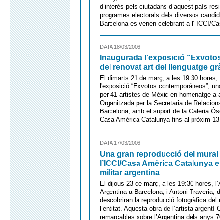
d’interès pels ciutadans d’aquest país res
programes electorals dels diversos candida
Barcelona es venen celebrant a l’ ICCI/C
DATA 18/03/2006
Inaugurada l'exposició “Exvoto
del renovat art del llenguatge g
El dimarts 21 de març, a les 19:30 hores,
l'exposició “Exvotos contemporáneos”, una
per 41 artistes de Mèxic en homenatge a a
Organitzada per la Secretaria de Relacion
Barcelona, amb el suport de la Galeria Ós
Casa Amèrica Catalunya fins al pròxim 13 d
DATA 17/03/2006
Una gran reproducció del mural 
l’ICCI/Casa Amèrica Catalunya e
militar argentina
El dijous 23 de març, a les 19:30 hores, 
Argentina a Barcelona, i Antoni Traveria, 
descobriran la reproducció fotogràfica del
l’entitat. Aquesta obra de l’artista argent
remarcables sobre l’Argentina dels anys 70