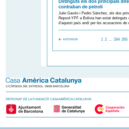
Detinguts els dos principals dir
contraban de petroli
Julio Gavito i Pedro Sánchez, els dos pri
Repsol-YPF a Bolivia han estat detinguts d
d’aquest país andí per les acusacions de c
1
2
...
264
265
ANTERIOR
C/CÒRSEGA 299, ENTRESOL. 08008 BARCELONA
PATRONAT DE LA FUNDACIÓ CASA AMÈRICA CATALUNYA