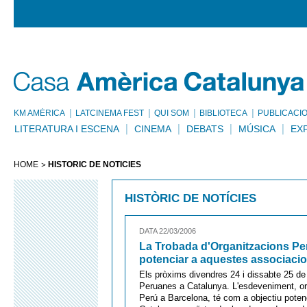
KM AMÈRICA
LATCINEMA FEST
QUI SOM
BIBLIOTECA
PUBLICACI
LITERATURA I ESCENA
CINEMA
DEBATS
MÚSICA
EX
HOME
HISTÒRIC DE NOTÍCIES
HISTÒRIC DE NOTÍCIES
DATA 22/03/2006
La Trobada d'Organitzacions Pe
potenciar a aquestes associaci
Els pròxims divendres 24 i dissabte 25 de 
Peruanes a Catalunya. L'esdeveniment, org
Perú a Barcelona, té com a objectiu poten