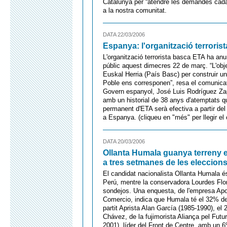
Catalunya per “atendre les demandes cada
a la nostra comunitat.
DATA 22/03/2006
Espanya: l'organització terrori
L'organització terrorista basca ETA ha anu
públic aquest dimecres 22 de març. “L'obj
Euskal Herria (País Basc) per construir u
Poble ens corresponen”, resa el comunicat q
Govern espanyol, José Luis Rodríguez Zap
amb un historial de 38 anys d'atemptats q
permanent d'ETA serà efectiva a partir del
a Espanya. (cliqueu en "més" per llegir el
DATA 20/03/2006
Ollanta Humala guanya terreny e
a tres setmanes de les eleccions
El candidat nacionalista Ollanta Humala és 
Perú, mentre la conservadora Lourdes Flor
sondejos. Una enquesta, de l'empresa Apo
Comercio, indica que Humala té el 32% de le
partit Aprista Alan García (1985-1990), el
Chávez, de la fujimorista Aliança pel Futu
2001), líder del Front de Centre, amb un