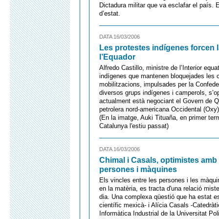
Dictadura militar que va esclafar el país.
d’estat.
DATA 16/03/2006
Les protestes indígenes forcen la
l’Equador
Alfredo Castillo, ministre de l’Interior equa
indígenes que mantenen bloquejades les c
mobilitzacions, impulsades per la Confed
diversos grups indígenes i camperols, s’o
actualment està negociant el Govern de Qu
petrolera nord-americana Occidental (Oxy),
(En la imatge, Auki Tituaña, en primer ter
Catalunya l'estiu passat)
DATA 16/03/2006
Chimal i Casals, optimistes amb
persones i màquines
Els vincles entre les persones i les màqu
en la matèria, es tracta d'una relació mis
dia. Una complexa qüestió que ha estat es
científic mexicà- i Alícia Casals -Catedrà
Informàtica Industrial de la Universitat Po