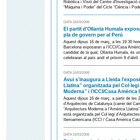
Robòtica i Visió del Centre d'Investigaci
“Màquina i Poder” del Cicle “Ciència i Pod
DATA 16/03/2006
El partit d'Ollanta Humala expos
pla de govern per al Perú
Aquest dijous 16 de març, a les 19:30 hor
Barcelona exposaran a l’ICCI/Casa Amèrica
candidat de la qual, Ollanta Humala, és un
celebraran al país andí el pròxim 9 d’abril.
DATA 16/03/2006
Avui s’inaugura a Lleida l’expos
Llatina” organitzada pel Col·leg
Moderna” i l’ICCI/Casa Amèrica
Aquest dijous 16 de març, a partir de les 
d’Arquitectes de Catalunya (carrer del Canye
“Arquitectura Moderna a l’Amèrica Llatina”.
està organitzada pel Col·legi d’Arquitecte
Iberoamericana (ICCI / Casa Amèrica Catal
DATA 15/03/2006