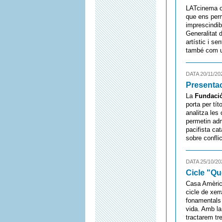
LATcinema of
que ens perme
imprescindib
Generalitat 
artístic i s
també com un
DATA 20/11/20
Presentac
La
Fundació
porta per tít
analitza les
permetin adm
pacifista ca
sobre confli
DATA 25/10/20
Cicle "Qu
Casa Amèrica
cicle de xer
fonamentals 
vida. Amb la
tractarem tre