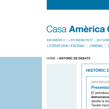
KM AMÈRICA
LATCINEMA FEST
QUI SOM
LITERATURA I ESCENA
CINEMA
HOME
HISTÒRIC DE DEBATS
HISTÒRIC 
DATA 30/01/20
Presentac
El periodist
democracia.
aborda la hi
També tracta