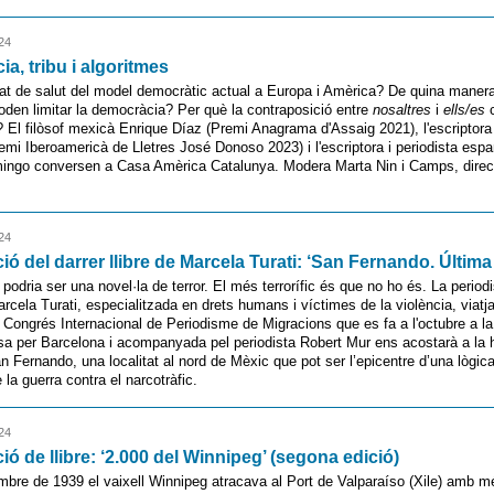
24
a, tribu i algoritmes
tat de salut del model democràtic actual a Europa i Amèrica? De quina manera
oden limitar la democràcia? Per què la contraposició entre
nosaltres
i
ells/es
c
 El filòsof mexicà Enrique Díaz (Premi Anagrama d'Assaig 2021), l'escriptora 
mi Iberoamericà de Lletres José Donoso 2023) i l'escriptora i periodista esp
ngo conversen a Casa Amèrica Catalunya. Modera Marta Nin i Camps, direct
24
ió del darrer llibre de Marcela Turati: ‘San Fernando. Últim
 podria ser una novel·la de terror. El més terrorífic és que no ho és. La period
cela Turati, especialitzada en drets humans i víctimes de la violència, viat
Congrés Internacional de Periodisme de Migracions que es fa a l'octubre a la
a per Barcelona i acompanyada pel periodista Robert Mur ens acostarà a la h
n Fernando, una localitat al nord de Mèxic que pot ser l’epicentre d’una lògica
 la guerra contra el narcotràfic.
24
ió de llibre: ‘2.000 del Winnipeg’ (segona edició)
mbre de 1939 el vaixell Winnipeg atracava al Port de Valparaíso (Xile) amb m