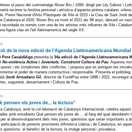
ereix el passi del curtmetratge
Roser Bru / 1999
, dirigit per Lily Gálvez i Lo
trà recórrer la història personal i artística d’aquesta pintora catalano -xilena
le. Premi Nacional d'Arts Plàstiques de Xile el 2015 i la Creu de Sant Jordi de
de Catalunya el 2020. Roser Bru va morir el 2021 als 98 anys, deixant un vast 
ent recordada no només com una de les artistes més influents de Xile i Catalun
a figura clau en l'art llatinoamericà del segle XX.
24
ió de la nova edició de l’Agenda Llatinoamericana Mundial
 Pere Casaldàliga
presenta la
34a edició de l’Agenda Llatinoamericana 
ol
No-violència Activa i Joventuts. Construint Cultura de Pau
. Aquesta nov
 causes i els símptomes dels conflictes, i proposa que es prenguin les iniciat
inistrar el poder de manera constructiva i responsable. Presenta el politòleg, 
talà
Jordi Armadans Gil
, director de FundiPau entre 1996 i 2022, reconegut a
ctes, seguretat, desarmament i Cultura de Pau.
24
è pensen els joves de... la lectura"
 Catalunya, amb la col·laboració de Catalunya Internacional, celebra aquest
rades amb estudiants Què pensen els joves de..., al llarg del qual abordarem
per al desenvolupament dels més joves, qüestions que seran importants a al l
 participació de ponents provinents d'Amèrica Llatina i de Catalunya, en aques
s qüestions: el benefici de la lectura; la imatge personal i privadesa.