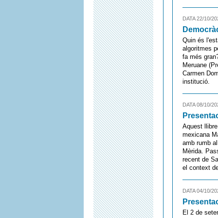
DATA 22/10/20
Democràci
Quin és l'es
algoritmes p
fa més gran?
Meruane (Pre
Carmen Domi
institució.
DATA 08/10/20
Presentac
Aquest llibre
mexicana Mar
amb rumb al 
Mèrida. Pass
recent de Sa
el context de
DATA 04/10/20
Presentac
El 2 de sete