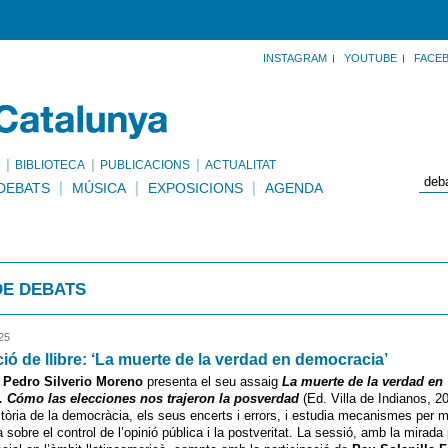
INSTAGRAM
YOUTUBE
FACE
BIBLIOTECA
PUBLICACIONS
ACTUALITAT
DEBATS
MÚSICA
EXPOSICIONS
AGENDA
DE DEBATS
25
ió de llibre: ‘La muerte de la verdad en democracia’
a
Pedro Silverio Moreno
presenta el seu assaig
La muerte de la verdad en
 Cómo las elecciones nos trajeron la posverdad
(Ed. Villa de Indianos, 202
stòria de la democràcia, els seus encerts i errors, i estudia mecanismes per mil
 sobre el control de l’opinió pública i la postveritat. La sessió, amb la mirad