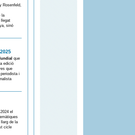
tty Rosenfeld,
 la
llegat
ya, sinó
 2025
Mundial
que
a edició
ives que
periodista i
nalista
 2024 el
 temàtiques
larg de la
t cicle