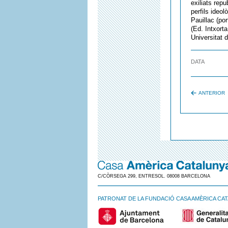
exiliats rep
perfils ideol
Pauillac (po
(Ed. Intxort
Universitat 
DATA
ANTERIOR
C/CÒRSEGA 299, ENTRESOL. 08008 BARCELONA
PATRONAT DE LA FUNDACIÓ CASA AMÈRICA CA