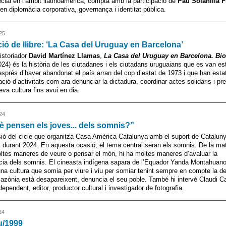
ial en l’àmbit llatinoamericà, compta amb la participació de
Pau Solanilla 
 en diplomàcia corporativa, governança i identitat pública.
25
ió de llibre: ‘La Casa del Uruguay en Barcelona’
historiador
David Martínez Llamas
,
La Casa del Uruguay en Barcelona. Bio
24) és la història de les ciutadanes i els ciutadans uruguaians que es van est
sprés d’haver abandonat el país arran del cop d’estat de 1973 i que han esta
ació d’activitats com ara denunciar la dictadura, coordinar actes solidaris i pre
eva cultura fins avui en dia.
24
è pensen els joves... dels somnis?”
ió del cicle que organitza Casa Amèrica Catalunya amb el suport de Catalun
l durant 2024. En aquesta ocasió, el tema central seran els somnis. De la ma
ltes maneres de veure o pensar el món, hi ha moltes maneres d’avaluar la
cia dels somnis. El cineasta indígena sapara de l’Equador Yanda Montahuan
na cultura que somia per viure i viu per somiar tenint sempre en compte la d
’Amazònia està desapareixent, denuncia el seu poble. També hi intervé Claudi Ca
ependent, editor, productor cultural i investigador de fotografia.
24
u/1999