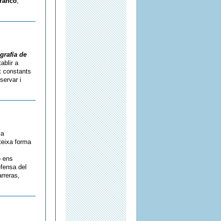
Franco
,
grafía de
ablir a
t constants
servar i
ya
teixa forma
o ens
efensa del
rreras,