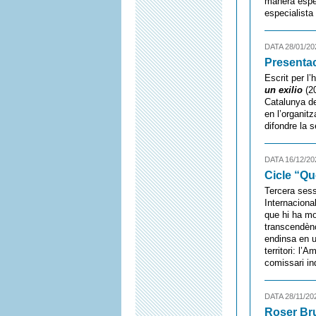
manera espec
especialista
DATA 28/01/20
Presentac
Escrit per l’
un exilio
(20
Catalunya de
en l’organitz
difondre la s
DATA 16/12/20
Cicle “Qu
Tercera sess
Internaciona
que hi ha mo
transcendèn
endinsa en u
territori: l
comissari ind
DATA 28/11/20
Roser Br