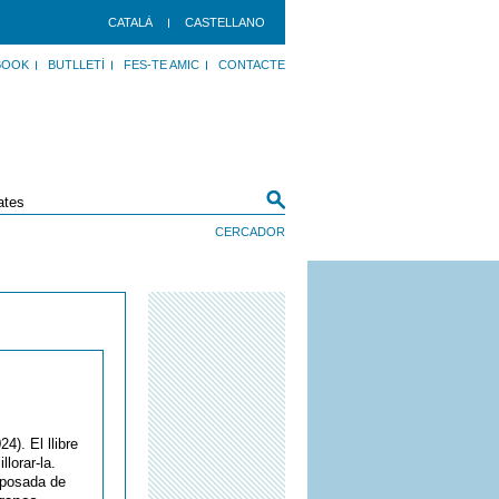
CATALÀ
CASTELLANO
BOOK
BUTLLETÍ
FES-TE AMIC
CONTACTE
4). El llibre
lorar-la.
a posada de