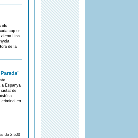
 els
ada cop es
xilena Lina
anyola
ora de la
a Parada’
ista
ja a Espanya
 ciutat de
istòria
 criminal en
és de 2.500