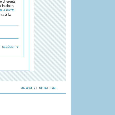
e diferents
 iniciat a
de a bordo
nia a la
SEGÜENT
MAPA WEB
NOTA LEGAL