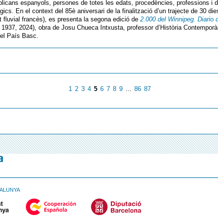
ublicans espanyols, persones de totes les edats, procedències, professions i d
ògics. En el context del 85è aniversari de la finalització d’un trajecte de 30 dies
rt fluvial francès), es presenta la segona edició de
2.000 del Winnipeg. Diario 
a 1937, 2024), obra de Josu Chueca Intxusta, professor d’Història Contemporà
del País Basc.
1
2
3
4
5
6
7
8
9
...
86
87
TALUNYA