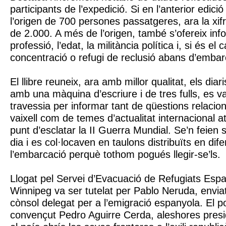
participants de l’expedició. Si en l’anterior edici
l’origen de 700 persones passatgeres, ara la xifr
de 2.000. A més de l’origen, també s’ofereix inf
professió, l’edat, la militància política i, si és el
concentració o refugi de reclusió abans d’embar
El llibre reuneix, ara amb millor qualitat, els diari
amb una màquina d’escriure i de tres fulls, es v
travessia per informar tant de qüestions relacio
vaixell com de temes d’actualitat internacional 
punt d’esclatar la II Guerra Mundial. Se’n feien
dia i es col·locaven en taulons distribuïts en dif
l’embarcació perquè tothom pogués llegir-se’ls.
Llogat pel Servei d’Evacuació de Refugiats Esp
Winnipeg va ser tutelat per Pablo Neruda, envi
cònsol delegat per a l’emigració espanyola. El p
convençut Pedro Aguirre Cerda, aleshores presi