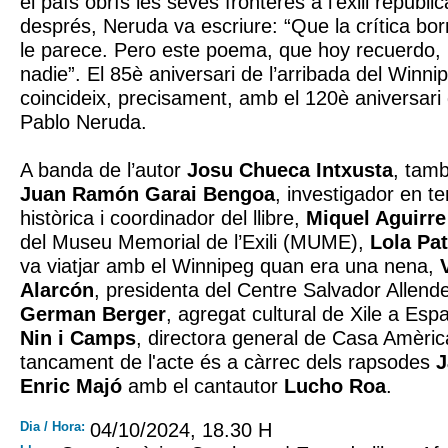
el país obrís les seves fronteres a l’exili republ
després, Neruda va escriure: “Que la crítica bor
le parece. Pero este poema, que hoy recuerdo, 
nadie”. El 85è aniversari de l’arribada del Winni
coincideix, precisament, amb el 120è aniversari
Pablo Neruda.
A banda de l’autor
Josu Chueca Intxusta
, tamb
Juan Ramón Garai Bengoa
, investigador en 
històrica i coordinador del llibre,
Miquel Aguirre
del Museu Memorial de l’Exili (MUME),
Lola Pa
va viatjar amb el Winnipeg quan era una nena,
Alarcón
, presidenta del Centre Salvador Allend
German Berger
, agregat cultural de Xile a E
Nin i Camps
, directora general de Casa Amèric
tancament de l'acte és a càrrec dels rapsodes
Enric Majó
amb el cantautor
Lucho Roa
.
Dia / Hora:
04/10/2024, 18.30 H