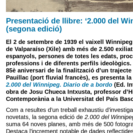
Presentació de llibre: ‘2.000 del Wi
(segona edició)
El 2 de setembre de 1939 el vaixell Winnipeg
de Valparaíso (Xile) amb més de 2.500 exilia
espanyols, persones de totes les edats, pro
professions i de diferents perfils ideològics.
85è aniversari de la finalització d’un trajecte
Pauillac (port fluvial francès), es presenta l
2.000 del Winnipeg. Diario de a bordo
(Ed. In
obra de Josu Chueca Intxusta, professor d’H
Contemporània a la Universitat del País Basc
Com a resultes d’un treball exhaustiu d’investigac
novetats, la segona edició de
2.000 del Winnipeg
suma 64 noves planes, amb més de 500 fotogra
Destaca l’increment notable de dades reflectides 