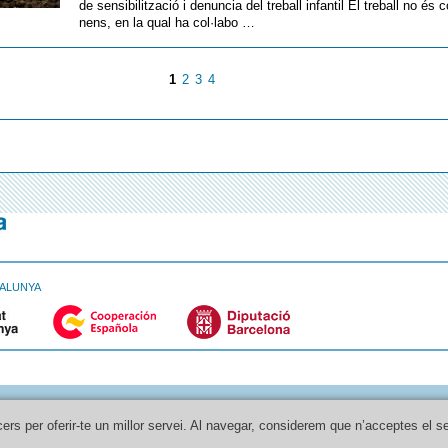
de sensibilització i denuncia del treball infantil El treball no és 
nens, en la qual ha col·labo …
1
2
3
4
TALUNYA
cers per oferir-te un millor servei. Al navegar, considerem que n’acceptes el s