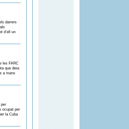
els darrers
als
t d’ell un
de les FARC
ota que deia:
ets a mans
 per
s ocupat per
per la Cuba