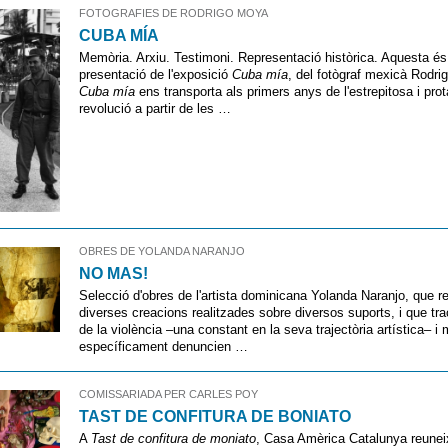
FOTOGRAFIES DE RODRIGO MOYA
CUBA MÍA
Memòria. Arxiu. Testimoni. Representació històrica. Aquesta és 
presentació de l'exposició
Cuba mía
, del fotògraf mexicà Rodri
Cuba mía
ens transporta als primers anys de l'estrepitosa i pro
revolució a partir de les …
OBRES DE YOLANDA NARANJO
NO MAS!
Selecció d'obres de l'artista dominicana Yolanda Naranjo, que r
diverses creacions realitzades sobre diversos suports, i que tr
de la violència –una constant en la seva trajectòria artística– i
específicament denuncien …
COMISSARIADA PER CARLES POY
TAST DE CONFITURA DE BONIATO
A
Tast de confitura de moniato
, Casa Amèrica Catalunya reunei