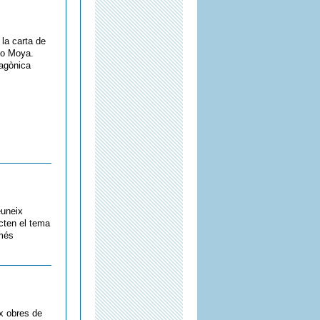
la carta de
go Moya.
tagònica
euneix
acten el tema
 més
x obres de