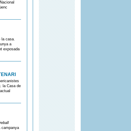
 Nacional
güenc
 la casa.
lunya a
ent exposada
TENARI
mericanistes
: la Casa de
’actual
reball
la campanya