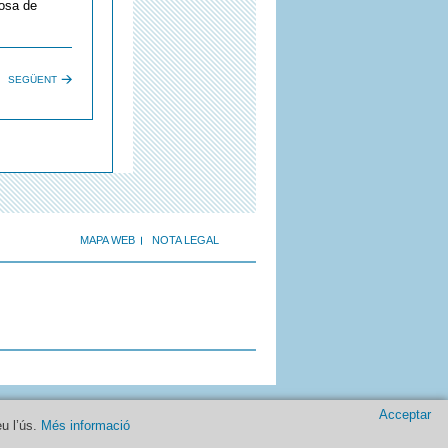
cosa de
SEGÜENT
MAPA WEB
NOTA LEGAL
Acceptar
eu l’ús.
Més informació