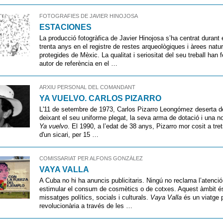
FOTOGRAFIES DE JAVIER HINOJOSA
ESTACIONES
La producció fotogràfica de Javier Hinojosa s’ha centrat durant 
trenta anys en el registre de restes arqueològiques i àrees natur
protegides de Mèxic. La qualitat i seriositat del seu treball han fe
autor de referència en el …
ARXIU PERSONAL DEL COMANDANT
YA VUELVO. CARLOS PIZARRO
L'11 de setembre de 1973, Carlos Pizarro Leongómez deserta 
deixant el seu uniforme plegat, la seva arma de dotació i una n
Ya vuelvo
. El 1990, a l’edat de 38 anys, Pizarro mor cosit a tr
d'un sicari, per 15 …
COMISSARIAT PER ALFONS GONZÁLEZ
VAYA VALLA
A Cuba no hi ha anuncis publicitaris. Ningú no reclama l’atenció
estimular el consum de cosmètics o de cotxes. Aquest àmbit é
missatges polítics, socials i culturals.
Vaya Valla
és un viatge 
revolucionària a través de les …