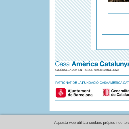
C/CÒRSEGA 299, ENTRESOL. 08008 BARCELONA
PATRONAT DE LA FUNDACIÓ CASA AMÈRICA CA
Aquesta web utilitza cookies pròpies i de ter