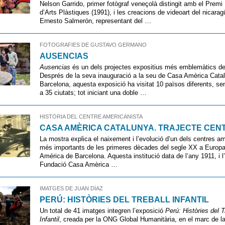
Nelson Garrido, primer fotògraf veneçolà distingit amb el Premi
d’Arts Plàstiques (1991), i les creacions de videoart del nicara
Ernesto Salmerón, representant del …
FOTOGRAFIES DE GUSTAVO GERMANO
AUSENCIAS
Ausencias
és un dels projectes expositius més emblemàtics de
Després de la seva inauguració a la seu de Casa Amèrica Cata
Barcelona, aquesta exposició ha visitat 10 països diferents, s
a 35 ciutats; tot iniciant una doble …
HISTÒRIA DEL CENTRE AMERICANISTA
CASA AMÈRICA CATALUNYA. TRAJECTE CEN
La mostra explica el naixement i l’evolució d’un dels centres a
més importants de les primeres dècades del segle XX a Europa
América de Barcelona. Aquesta institució data de l’any 1911, i l
Fundació Casa Amèrica …
IMATGES DE JUAN DÍAZ
PERÚ: HISTÒRIES DEL TREBALL INFANTIL
Un total de 41 imatges integren l’exposició
Perú: Històries del T
Infantil
, creada per la ONG Global Humanitària, en el marc de 