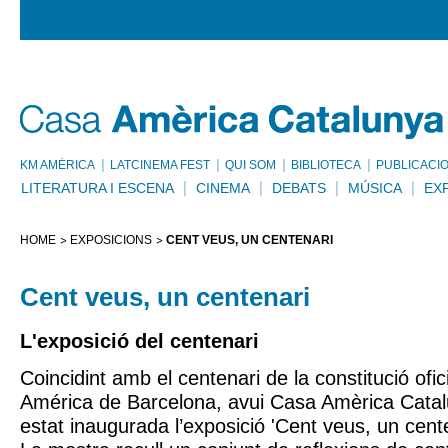
KM AMÈRICA
LATCINEMA FEST
QUI SOM
BIBLIOTECA
PUBLICACI
LITERATURA I ESCENA
CINEMA
DEBATS
MÚSICA
EX
HOME
EXPOSICIONS
CENT VEUS, UN CENTENARI
Cent veus, un centenari
L'exposició del centenari
Coincidint amb el centenari de la constitució ofi
América de Barcelona, avui Casa Amèrica Catalun
estat inaugurada l’exposició 'Cent veus, un cente