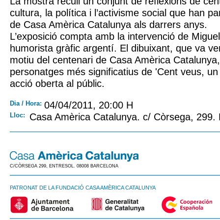
La mostra recull un conjunt de reflexions de cen
cultura, la política i l’activisme social que han par
de Casa Amèrica Catalunya als darrers anys.
L’exposició compta amb la intervenció de Migue
humorista gràfic argentí. El dibuixant, que va v
motiu del centenari de Casa Amèrica Catalunya, 
personatges més significatius de 'Cent veus, un
acció oberta al públic.
Dia / Hora:
04/04/2011, 20:00 H
Lloc:
Casa Amèrica Catalunya. c/ Còrsega, 299.
C/CÒRSEGA 299, ENTRESOL. 08008 BARCELONA
PATRONAT DE LA FUNDACIÓ CASA AMÈRICA CATALUNYA