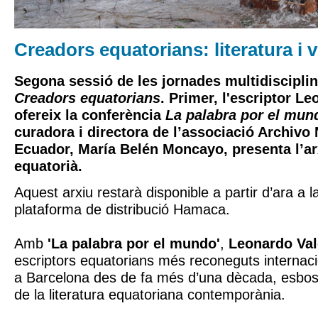
Creadors equatorians: literatura i 
Segona sessió de les jornades multidiscipli
Creadors equatorians
. Primer, l'escriptor
Leo
ofereix la conferència
La palabra por el mun
curadora i directora de l’associació Archiv
Ecuador,
María Belén Moncayo
, presenta l’a
equatorià.
Aquest arxiu restarà disponible a partir d’ara a l
plataforma de distribució Hamaca.
Amb
'La palabra por el mundo'
,
Leonardo Val
escriptors equatorians més reconeguts internaci
a Barcelona des de fa més d’una dècada, esbo
de la literatura equatoriana contemporània.