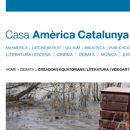
KM AMÈRICA
LATCINEMA FEST
QUI SOM
BIBLIOTECA
PUBLICACI
LITERATURA I ESCENA
CINEMA
DEBATS
MÚSICA
EX
HOME
DEBATS
CREADORS EQUATORIANS: LITERATURA I VIDEOART