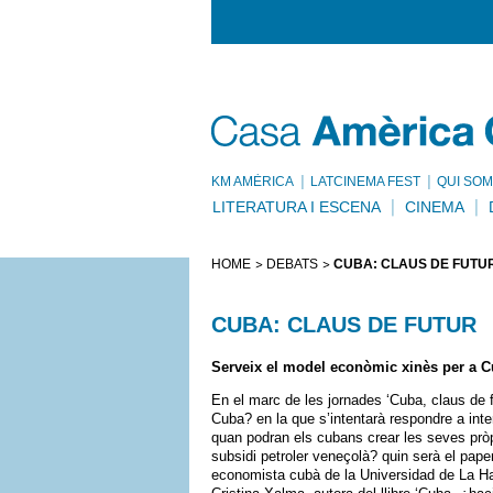
KM AMÈRICA
LATCINEMA FEST
QUI SOM
LITERATURA I ESCENA
CINEMA
HOME
DEBATS
CUBA: CLAUS DE FUTU
CUBA: CLAUS DE FUTUR
Serveix el model econòmic xinès per a 
En el marc de les jornades ‘Cuba, claus de f
Cuba? en la que s’intentarà respondre a int
quan podran els cubans crear les seves pròpi
subsidi petroler veneçolà? quin serà el pap
economista cubà de la Universidad de La H