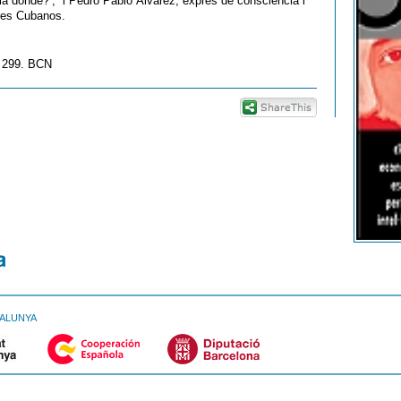
cia dónde?’, i Pedro Pablo Álvarez, expres de consciència i
ores Cubanos.
a 299. BCN
TALUNYA