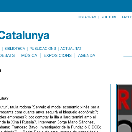
INSTAGRAM
YOUTUBE
FACE
BIBLIOTECA
PUBLICACIONS
ACTUALITAT
DEBATS
MÚSICA
EXPOSICIONS
AGENDA
R
Cuba?
utur’, taula rodona ‘Serveix el model econòmic xinès per a
errogants com quants anys seguirà el bloqueig econòmic?;
es empreses?; pot comptar la illa a llarg termini amb el
er de la Xina i Rússia?. Intervenen Jorge Mario Sánchez,
abana; Francesc Bayo, investigador de la Fundació CIDOB;