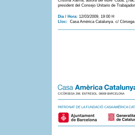
Cristina Xalma, autora del llibre ‘Cuba, ¿ha
president del Consejo Unitario de Trabajad
Dia / Hora:
12/03/2009, 19:00 H
Lloc:
Casa Amèrica Catalunya. c/ Còrseg
C/CÒRSEGA 299, ENTRESOL. 08008 BARCELONA
PATRONAT DE LA FUNDACIÓ CASA AMÈRICA CA