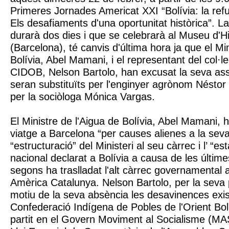
Primeres Jornades Americat XXI “Bolívia: la ref
Els desafiaments d'una oportunitat històrica”. L
durarà dos dies i que se celebrarà al Museu d'H
(Barcelona), té canvis d'última hora ja que el Mi
Bolívia, Abel Mamani, i el representant del col·l
CIDOB, Nelson Bartolo, han excusat la seva ass
seran substituïts per l'enginyer agrònom Néstor 
per la sociòloga Mónica Vargas.
El Ministre de l'Aigua de Bolívia, Abel Mamani, h
viatge a Barcelona “per causes alienes a la seva
“estructuració” del Ministeri al seu càrrec i l’ “e
nacional declarat a Bolívia a causa de les últim
segons ha traslladat l'alt càrrec governamental a
Amèrica Catalunya. Nelson Bartolo, per la seva 
motiu de la seva absència les desavinences exis
Confederació Indígena de Pobles de l'Orient Boli
partit en el Govern Moviment al Socialisme (MAS)