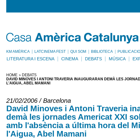
KM AMÈRICA
LATCINEMA FEST
QUI SOM
BIBLIOTECA
PUBLICACI
LITERATURA I ESCENA
CINEMA
DEBATS
MÚSICA
EX
HOME
DEBATS
DAVID MINOVES I ANTONI TRAVERIA INAUGURARAN DEMÀ LES JORNADE
L'AIGUA, ABEL MAMANI
21/02/2006 / Barcelona
David Minoves i Antoni Traveria i
demà les jornades Americat XXI so
amb l'absència a última hora del Mi
l'Aigua, Abel Mamani