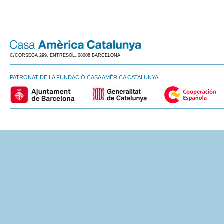
C/CÒRSEGA 299, ENTRESOL. 08008 BARCELONA
PATRONAT DE LA FUNDACIÓ CASA AMÈRICA CATALUNYA