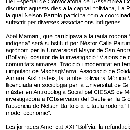
Llei Especial de Convocatòria de l'Assemblea Co
discutint aquests dies a la capital boliviana, La 
la qual Nelson Bartolo participa com a coordinad
subscrit per diverses associacions indígenes.
Abel Mamani, que participava a la taula rodona
indígena” serà substituït per Néstor Calle Pairu
agrònom per la Universidad Mayor de San Andr
(Bolívia), coautor de la investigació “Visions d
comunitats aimares: Tradició i modernitat en tem
i impulsor de MachaqMarra, Associació de Solid
Aimara. Així mateix, la també boliviana Mónica 
llicenciada en sociologia per la Universitat de G
màster en Antropologia Social pel CIESAS de Mèxi
investigadora a l'Observatori del Deute en la Glob
l'absència de Nelson Bartolo a la taula rodona “
model econòmic”.
Les jornades Americat XXI “Bolívia: la refundaci