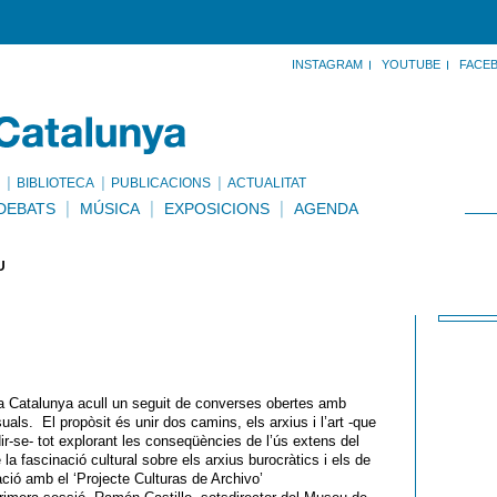
INSTAGRAM
YOUTUBE
FACE
BIBLIOTECA
PUBLICACIONS
ACTUALITAT
DEBATS
MÚSICA
EXPOSICIONS
AGENDA
U
ca Catalunya acull un seguit de converses obertes amb
isuals. El propòsit és unir dos camins, els arxius i l’art -que
ir-se- tot explorant les conseqüències de l’ús extens del
 la fascinació cultural sobre els arxius burocràtics i els de
ació amb el ‘Projecte Culturas de Archivo’