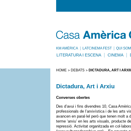
KM AMÈRICA
LATCINEMA FEST
QUI SOM
LITERATURA I ESCENA
CINEMA
HOME
DEBATS
DICTADURA, ART I ARXI
Dictadura, Art i Arxiu
Converses obertes
Des d’avui i fins divendres 10, Casa Amèri
professionals de l’arxivística i de les arts v
avancen en paral·lel però que tenen molt a d
terme ‘arxiu’ en les arts visuals, producte de
repressió. Activitat organitzada en col·labor