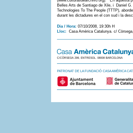
(www.culturasdearchivo.org). En aquesta pr
Belles Arts de Santiago de Xile, i Daniel G. 
Technologies To The People (TTTP), aborden l
durant les dictadures en el con sud i la desc
Dia / Hora:
07/10/2008, 19:30h H
Lloc:
Casa Amèrica Catalunya. c/ Còrsega
C/CÒRSEGA 299, ENTRESOL. 08008 BARCELONA
PATRONAT DE LA FUNDACIÓ CASA AMÈRICA CA