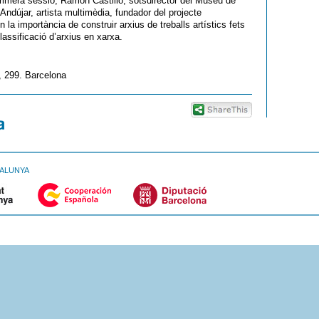
imera sessió, Ramón Castillo, sotsdirector del Museu de
Andújar, artista multimèdia, fundador del projecte
a importància de construir arxius de treballs artístics fets
lassificació d’arxius en xarxa.
, 299. Barcelona
TALUNYA