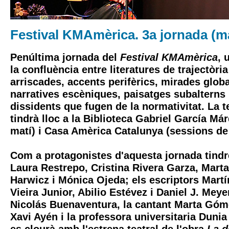
Festival KMAmèrica. 3a jornada (ma
Penúltima jornada del
Festival KMAmèrica
, 
la confluència entre literatures de trajectòri
arriscades, accents perifèrics, mirades globa
narratives escèniques, paisatges subalterns
dissidents que fugen de la normativitat. La t
tindrà lloc a la Biblioteca Gabriel García Má
matí) i Casa Amèrica Catalunya (sessions de
Com a protagonistes d'aquesta jornada tindr
Laura Restrepo, Cristina Rivera Garza, Mart
Harwicz i Mónica Ojeda; els escriptors Martí
Vieira Junior, Abilio Estévez i Daniel J. Meye
Nicolás Buenaventura, la cantant Marta Góme
Xavi Ayén i la professora universitaria Dunia