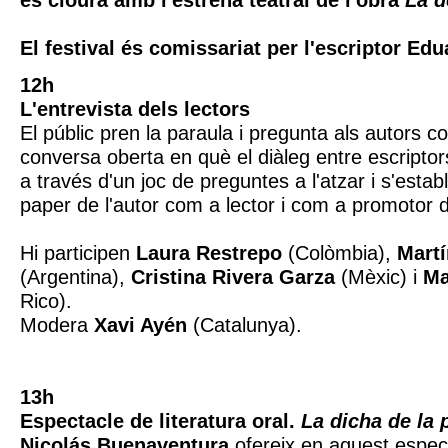
es clourà amb l'estrena teatral de l'obra
La d
El festival és comissariat per l'escriptor Ed
12h
L'entrevista dels lectors
El públic pren la paraula i pregunta als autors c
conversa oberta en què el diàleg entre escriptors
a través d'un joc de preguntes a l'atzar i s'estab
paper de l'autor com a lector i com a promotor d
Hi participen
Laura Restrepo
(Colòmbia),
Mart
(Argentina),
Cristina Rivera Garza
(Mèxic) i
Ma
Rico).
Modera
Xavi Ayén
(Catalunya).
13h
Espectacle de literatura oral.
La dicha de la 
Nicolás Buenaventura
ofereix en aquest espect