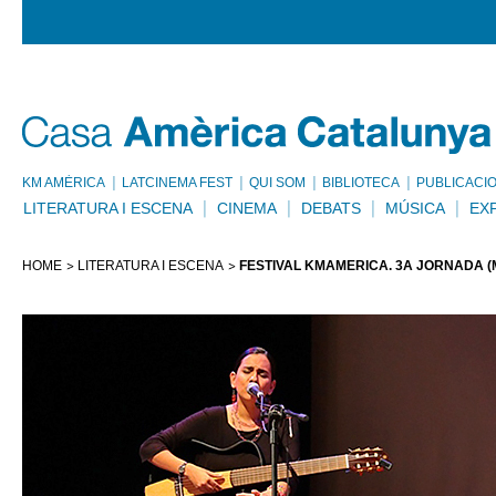
KM AMÈRICA
LATCINEMA FEST
QUI SOM
BIBLIOTECA
PUBLICACI
LITERATURA I ESCENA
CINEMA
DEBATS
MÚSICA
EX
HOME
LITERATURA I ESCENA
FESTIVAL KMAMÈRICA. 3A JORNADA (M