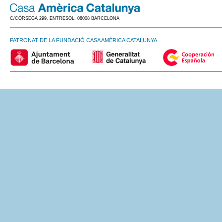
C/CÒRSEGA 299, ENTRESOL. 08008 BARCELONA
PATRONAT DE LA FUNDACIÓ CASA AMÈRICA CATALUNYA