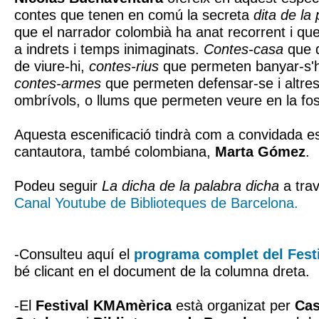
contes que tenen en comú la secreta
dita de la 
que el narrador colombià ha anat recorrent i qu
a indrets i temps inimaginats.
Contes-casa
que d
de viure-hi,
contes-rius
que permeten banyar-s'h
contes-armes
que permeten defensar-se i altres
ombrívols, o llums que permeten veure en la fos
Aquesta escenificació tindrà com a convidada es
cantautora, també colombiana,
Marta Gómez
.
Podeu seguir
La dicha de la palabra dicha
a trav
Canal Youtube de Biblioteques de Barcelona.
-Consulteu aquí el
programa complet del Fes
bé clicant en el document de la columna dreta.
-El
Festival KMAmèrica
està organizat per
Cas