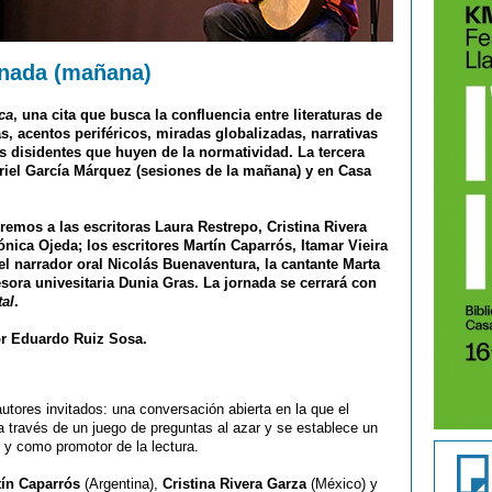
rnada (mañana)
ca
, una cita que busca la confluencia entre literaturas de
s, acentos periféricos, miradas globalizadas, narrativas
s disidentes que huyen de la normatividad. La tercera
briel García Márquez (sesiones de la mañana) y en Casa
emos a las escritoras Laura Restrepo, Cristina Rivera
nica Ojeda; los escritores Martín Caparrós, Itamar Vieira
 el narrador oral Nicolás Buenaventura, la cantante Marta
sora univesitaria Dunia Gras. La jornada se cerrará con
tal
.
tor Eduardo Ruiz Sosa.
autores invitados: una conversación abierta en la que el
a a través de un juego de preguntas al azar y se establece un
r y como promotor de la lectura.
tín Caparrós
(Argentina),
Cristina Rivera Garza
(México) y