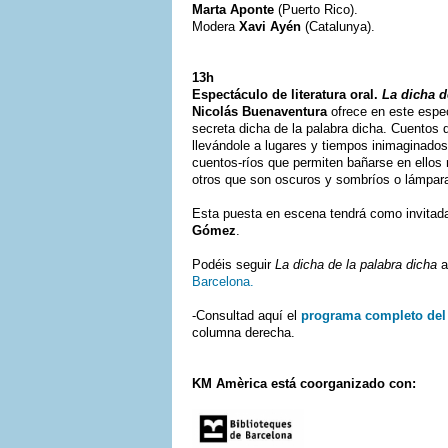
Marta Aponte
(Puerto Rico).
Modera
Xavi Ayén
(Catalunya).
13h
Espectáculo de literatura oral.
La dicha d
Nicolás Buenaventura
ofrece en este espec
secreta dicha de la palabra dicha. Cuentos 
llevándole a lugares y tiempos inimaginados
cuentos-ríos que permiten bañarse en ello
otros que son oscuros y sombríos o lámpara
Esta puesta en escena tendrá como invitada
Gómez
.
Podéis seguir
La dicha de la palabra dicha
a
Barcelona.
-Consultad aquí el
programa completo del
columna derecha.
KM Amèrica está coorganizado con: