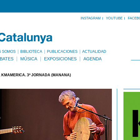
INSTAGRAM
YOUTUBE
FACEB
S SOMOS
BIBLIOTECA
PUBLICACIONES
ACTUALIDAD
BATES
MÚSICA
EXPOSICIONES
AGENDA
L KMAMÈRICA. 3ª JORNADA (MAÑANA)