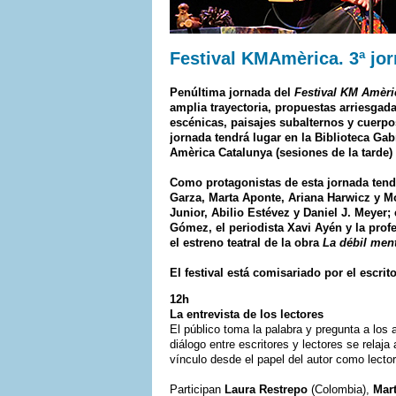
Festival KMAmèrica. 3ª jo
Penúltima jornada del
Festival KM Amèri
amplia trayectoria, propuestas arriesgada
escénicas, paisajes subalternos y cuerpo
jornada tendrá lugar en la Biblioteca Ga
Amèrica Catalunya (sesiones de la tarde)
Como protagonistas de esta jornada tendr
Garza, Marta Aponte, Ariana Harwicz y Mó
Junior, Abilio Estévez y Daniel J. Meyer;
Gómez, el periodista Xavi Ayén y la profe
el estreno teatral de la obra
La débil men
El festival está comisariado por el escri
12h
La entrevista de los lectores
El público toma la palabra y pregunta a los 
diálogo entre escritores y lectores se relaj
vínculo desde el papel del autor como lecto
Participan
Laura Restrepo
(Colombia),
Mar