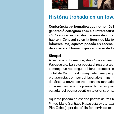
Història trobada en un tova
Conferència performativa que no només bu
generació coneguda com els infrareealiste
chido
sobre les transformacions de ciutat
habiten. Centrant-se en la figura de Mar
infraerealista, aquesta posada en escena
dels carrers. Dramatúrgia i actuació de F
Sinopsi
A l'escena un home que, des d'una cantina d
Papasquiaro. La seva poesia el ressona als m
comença un recorregut pel fòrum complet, en
ciutat de Mèxic, real i imaginada. Real perquè
protagonista, com per col·laboradors i fins i t
de Mèxic a través de tres dècades marcades 
moviment escènic i la poesia de Papasquiar, 
paraula, del poema escrit en tovallons, en p
Aquesta posada en escena parteix de tres 
fin
(de Mario Santiago Papasquiaro) y
El ma
Pita Ochoa), per des d'ells fer servir els t