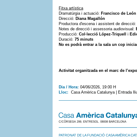
Fitxa artística
Dramatúrgia i actuació:
Francisco de León
Direcció:
Diana Magallón
Productora d'escena i assistent de direcció
Notes de direcció i assessoria audiovisual:
Producció:
Col·lecció López-Triquell
i
Edi
Duració:
75 minuts
No es podrà entrar a la sala un cop inicia
Activitat organitzada en el marc de l’exp
Dia / Hora:
04/06/2026, 19:00 H
Lloc:
Casa Amèrica Catalunya | Entrada lli
C/CÒRSEGA 299, ENTRESOL. 08008 BARCELONA
PATRONAT DE LA FUNDACIÓ CASA AMÈRICA CA