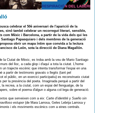
lló
sca celebrar el 50è aniversari de l'aparició de la
s, sinó també celebrar un recorregut literari, sensible,
s com Mèxic i Barcelona, a partir de la vida dels qui les
io Santiago Papasquiaro i dels membres de la generació
 proposa obrir un mapa íntim que convida a la lectura
rancisco de León, sota la direcció de Diana Magallón.
e la Ciutat de Mèxic, es troba amb la veu de Mario Santiago
urs del lloc, a cada glop i d'aquí a tota la ciutat. L'home
 un trajecte escènic que intenta transformar l'espai en una
 a partir de testimonis gravats o llegits (tant pel
ot el públic, en un exercici participatiu) es reconstrueix ciutat
per la presència del poeta. Imaginada perquè a partir del
la recrea, a la ciutat, com un espai del llenguatge, de la
apers, sobre el poema d'algun o alguna col·lega de generació.
textos que serveixen com a eix:
Carte d’identité
y
Sueño sin
ravilloso estupor
(de Mara Larrosa, Geles Lebrija Larrosa y
estimonis i els moviments escènics com a eines centrals.