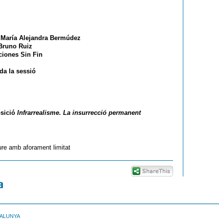
:
María Alejandra Bermúdez
Bruno Ruiz
ciones Sin Fin
da la sessió
osició
Infrarrealisme. La insurrecció permanent
ure amb aforament limitat
TALUNYA