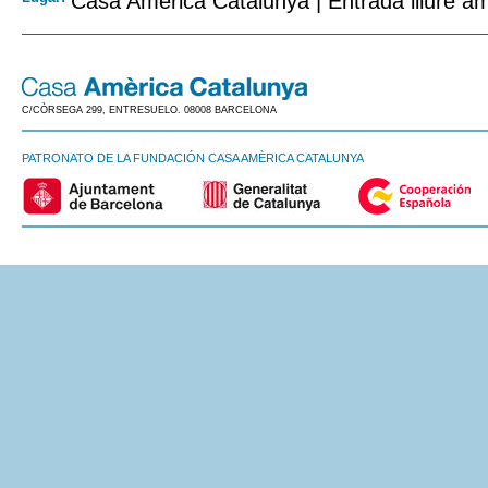
Casa Amèrica Catalunya | Entrada lliure am
C/CÒRSEGA 299, ENTRESUELO. 08008 BARCELONA
PATRONATO DE LA FUNDACIÓN CASA AMÈRICA CATALUNYA