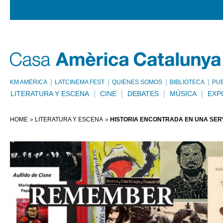
KM AMÈRICA
LATCINEMA FEST
QUIÉNES SOMOS
BIBLIOTECA
PU
LITERATURA Y ESCENA
CINE
DEBATES
MÚSICA
EXP
HOME
LITERATURA Y ESCENA
HISTORIA ENCONTRADA EN UNA SER