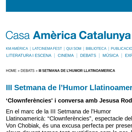
KM AMÈRICA
LATCINEMA FEST
QUI SOM
BIBLIOTECA
PUBLICACI
LITERATURA I ESCENA
CINEMA
DEBATS
MÚSICA
EX
HOME
DEBATS
III SETMANA DE L’HUMOR LLATINOAMERICÀ
III Setmana de l’Humor Llatinoamer
‘Clownferències' i conversa amb Jesusa Rod
En el marc de la III Setmana de l’Humor
Llatinoamericà: “Clownferències”, espectacle del
Von Chobiak, és una excusa perfecta per presen