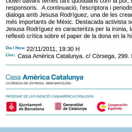
clown davant temes tant quotidians com la por, l
responsoris. A continuació, l’escriptora i perio
dialoga amb Jesusa Rodríguez, una de les crea
més importants de Mèxic. Destacada activista soc
Jesusa Rodríguez es caracteritza per la ironia, la
reflexió crítica sobre el paper de la dona en la hi
Dia / Hora:
22/11/2011, 19:30 H
Lloc:
Casa Amèrica Catalunya. c/ Còrsega, 299.
C/CÒRSEGA 299, ENTRESOL. 08008 BARCELONA
PATRONAT DE LA FUNDACIÓ CASA AMÈRICA CATALUNYA