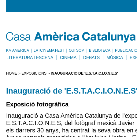
KM AMÈRICA
LATCINEMA FEST
QUI SOM
BIBLIOTECA
PUBLICACI
LITERATURA I ESCENA
CINEMA
DEBATS
MÚSICA
EX
HOME
EXPOSICIONS
INAUGURACIÓ DE 'E.S.T.A.C.I.O.N.E.S'
Inauguració de 'E.S.T.A.C.I.O.N.E.S
Exposició fotogràfica
Inauguració a Casa Amèrica Catalunya de l'expo
E.S.T.A.C.I.O.N.E.S, del fotògraf mexicà Javier 
els darrers 30 anys, ha centrat la seva obra en e