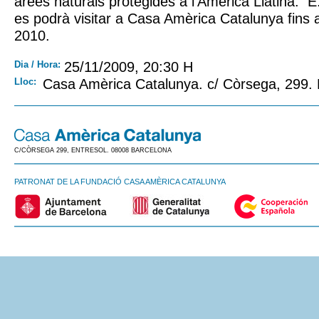
àrees naturals protegides a l’Amèrica Llatina. 
es podrà visitar a Casa Amèrica Catalunya fins a
2010.
Dia / Hora:
25/11/2009, 20:30 H
Lloc:
Casa Amèrica Catalunya. c/ Còrsega, 299.
C/CÒRSEGA 299, ENTRESOL. 08008 BARCELONA
PATRONAT DE LA FUNDACIÓ CASA AMÈRICA CATALUNYA