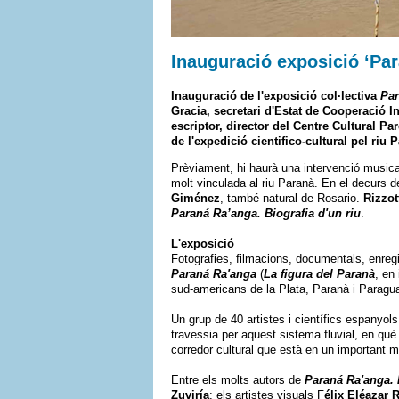
Inauguració exposició ‘Par
Inauguració de l'exposició col·lectiva
Par
Gracia, secretari d'Estat de Cooperació In
escriptor, director del Centre Cultural P
de l'expedició cientifico-cultural pel riu
Prèviament, hi haurà una intervenció musical
molt vinculada al riu Paranà. En el decurs de
Giménez
, també natural de Rosario.
Rizzot
Paraná Ra’anga. Biografia d'un riu
.
L'exposició
Fotografies, filmacions, documentals, enregi
Paraná Ra'anga
(
La figura del Paranà
, en
sud-americans de la Plata, Paranà i Paragua
Un grup de 40 artistes i científics espanyol
travessia per aquest sistema fluvial, en qu
corredor cultural que està en un important 
Entre els molts autors de
Paraná Ra'anga. B
Zuviría
; els artistes visuals F
élix Eléazar 