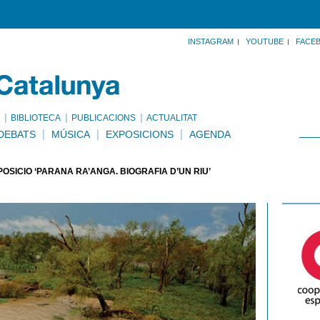
INSTAGRAM
YOUTUBE
FACE
BIBLIOTECA
PUBLICACIONS
ACTUALITAT
DEBATS
MÚSICA
EXPOSICIONS
AGENDA
OSICIÓ ‘PARANÁ RA’ANGA. BIOGRAFIA D’UN RIU’