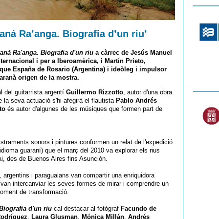
aná Ra’anga. Biografia d’un riu’
aná Ra'anga. Biografia d'un riu
a càrrec de Jesús Manuel
ternacional i per a Iberoamèrica, i Martín Prieto,
arque España de Rosario (Argentina) i ideòleg i impulsor
 Paranà origen de la mostra.
 del guitarrista argentí
Guillermo Rizzotto
, autor d'una obra
 la seva actuació s'hi afegirà el flautista
Pablo Andrés
to
és autor d'algunes de les músiques que formen part de
straments sonors i pintures conformen un relat de l'expedició
 idioma guaraní) que el març del 2010 va explorar els rius
i, des de Buenos Aires fins Asunción.
s, argentins i paraguaians van compartir una enriquidora
è van intercanviar les seves formes de mirar i comprendre un
moment de transformació.
iografia d'un riu
cal destacar al fotògraf
Facundo de
Rodríguez
,
Laura Glusman
,
Mónica Millán
,
Andrés