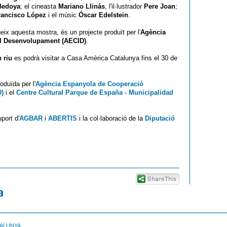
edoya
; el cineasta
Mariano Llinás
, l'il·lustrador
Pere Joan
;
rancisco López
i el músic
Óscar Edelstein
.
geix aquesta mostra, és un projecte produït per l'
Agència
al Desenvolupament (AECID)
.
 riu
es podrà visitar a Casa Amèrica Catalunya fins el 30 de
oduïda per l'
Agència Espanyola de Cooperació
D)
i el
Centre Cultural Parque de España - Municipalidad
port d'
AGBAR
i
ABERTIS
i la col·laboració de la
Diputació
TALUNYA