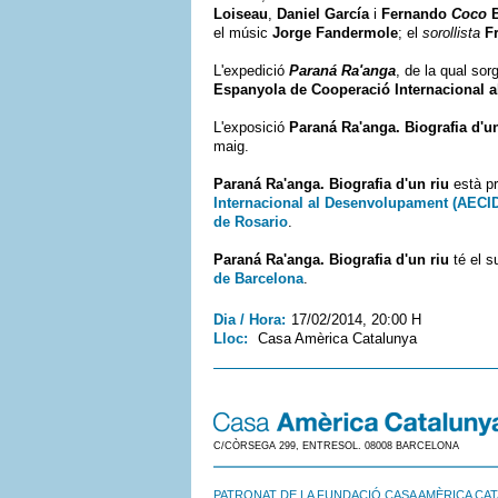
Loiseau
,
Daniel García
i
Fernando
Coco
B
el músic
Jorge Fandermole
; el
sorollista
F
L'expedició
Paraná Ra'anga
, de la qual sor
Espanyola de Cooperació Internacional 
L'exposició
Paraná Ra'anga. Biografia d'un
maig.
Paraná Ra'anga. Biografia d'un riu
està pr
Internacional al Desenvolupament (AECI
de Rosario
.
Paraná Ra'anga. Biografia d'un riu
té el su
de Barcelona
.
Dia / Hora:
17/02/2014, 20:00 H
Lloc:
Casa Amèrica Catalunya
C/CÒRSEGA 299, ENTRESOL. 08008 BARCELONA
PATRONAT DE LA FUNDACIÓ CASA AMÈRICA CA