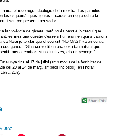
valors.
ó marca el recorregut ideològic de la mostra. Les paraules
yen les esquemàtiques figures traçades en negre sobre la
 carmí sempre present i acusador.
 a la violència de gènere, però no és perquè jo cregui que
ssant: és més una qüestió d'éssers humans i en quins cabrons
anda Naranjo té clar que el seu crit “NO MAS!” va en contra
ana que genera: “S'ha convertit en una cosa tan natural que
entit, ans al contrari: si no l'utilitzes, ets un pendejo.”
talunya fins al 17 de juliol (amb motiu de la festivitat de
da del 20 al 24 de març, ambdós inclosos), en l’horari
e 16h a 21h).
TALUNYA