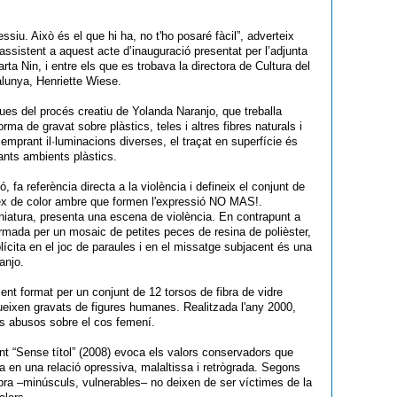
siu. Això és el que hi ha, no t'ho posaré fàcil”, adverteix
 assistent a aquest acte d’inauguració presentat per l’adjunta
ta Nin, i entre els que es trobava la directora de Cultura del
alunya, Henriette Wiese.
ues del procés creatiu de Yolanda Naranjo, que treballa
rma de gravat sobre plàstics, teles i altres fibres naturals i
i emprant il·luminacions diverses, el traçat en superfície és
tants ambients plàstics.
 fa referència directa a la violència i defineix el conjunt de
ex de color ambre que formen l'expressió NO MAS!.
iatura, presenta una escena de violència. En contrapunt a
mada per un mosaic de petites peces de resina de polièster,
ícita en el joc de paraules i en el missatge subjacent és una
aranjo.
nt format per un conjunt de 12 torsos de fibra de vidre
 llueixen gravats de figures humanes. Realitzada l'any 2000,
 els abusos sobre el cos femení.
nt “Sense títol” (2008) evoca els valors conservadors que
-la en una relació opressiva, malaltissa i retrògrada. Segons
obra –minúsculs, vulnerables– no deixen de ser víctimes de la