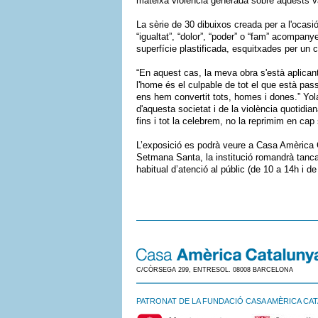
mateixa violència generada sobre aquests 
La sèrie de 30 dibuixos creada per a l'ocasi
“igualtat”, “dolor”, “poder” o “fam” acompan
superfície plastificada, esquitxades per un
“En aquest cas, la meva obra s'està aplicant
l'home és el culpable de tot el que està pa
ens hem convertit tots, homes i dones.” Yol
d'aquesta societat i de la violència quotidi
fins i tot la celebrem, no la reprimim en cap s
L’exposició es podrà veure a Casa Amèrica Ca
Setmana Santa, la institució romandrà tanca
habitual d’atenció al públic (de 10 a 14h i d
C/CÒRSEGA 299, ENTRESOL. 08008 BARCELONA
PATRONAT DE LA FUNDACIÓ CASA AMÈRICA CA