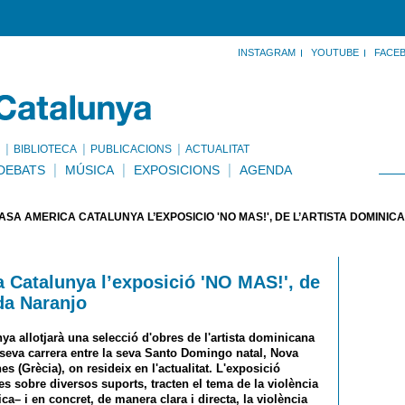
INSTAGRAM
YOUTUBE
FACE
BIBLIOTECA
PUBLICACIONS
ACTUALITAT
DEBATS
MÚSICA
EXPOSICIONS
AGENDA
SA AMÈRICA CATALUNYA L’EXPOSICIÓ 'NO MAS!', DE L’ARTISTA DOMIN
 Catalunya l’exposició 'NO MAS!', de
da Naranjo
nya allotjarà una selecció d'obres de l'artista dominicana
seva carrera entre la seva Santo Domingo natal, Nova
s (Grècia), on resideix en l'actualitat. L'exposició
es sobre diversos suports, tracten el tema de la violència
ica– i en concret, de manera clara i directa, la violència