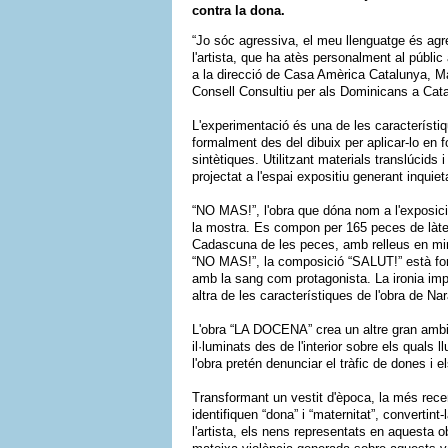
contra la dona.
“Jo sóc agressiva, el meu llenguatge és agres
l'artista, que ha atès personalment al públic
a la direcció de Casa Amèrica Catalunya, Mar
Consell Consultiu per als Dominicans a Cat
L'experimentació és una de les característiq
formalment des del dibuix per aplicar-lo en fo
sintètiques. Utilitzant materials translúcids 
projectat a l'espai expositiu generant inquie
“NO MAS!”, l'obra que dóna nom a l'exposició,
la mostra. Es compon per 165 peces de làt
Cadascuna de les peces, amb relleus en min
“NO MAS!”, la composició “SALUT!” està for
amb la sang com protagonista. La ironia impl
altra de les característiques de l'obra de N
L'obra “LA DOCENA” crea un altre gran ambie
il·luminats des de l'interior sobre els quals
l'obra pretén denunciar el tràfic de dones i
Transformant un vestit d'època, la més rece
identifiquen “dona” i “maternitat”, convertint
l'artista, els nens representats en aquesta 