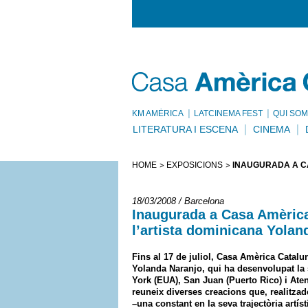
KM AMÈRICA
LATCINEMA FEST
QUI SOM
LITERATURA I ESCENA
CINEMA
HOME
EXPOSICIONS
INAUGURADA A CA
18/03/2008 / Barcelona
Inaugurada a Casa Amèrica
l’artista dominicana Yolan
Fins al 17 de juliol, Casa Amèrica Catalu
Yolanda Naranjo, qui ha desenvolupat la 
York (EUA), San Juan (Puerto Rico) i Atene
reuneix diverses creacions que, realitzad
–una constant en la seva trajectòria artíst