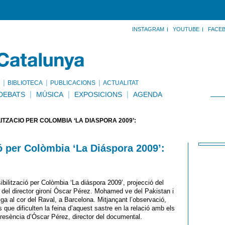
INSTAGRAM
YOUTUBE
FACE
BIBLIOTECA
PUBLICACIONS
ACTUALITAT
DEBATS
MÚSICA
EXPOSICIONS
AGENDA
ITZACIÓ PER COLÒMBIA ‘LA DIÁSPORA 2009’:
ó per Colòmbia ‘La Diáspora 2009’:
bilització per Colòmbia ‘La diáspora 2009’, projecció del
 del director gironí Óscar Pérez. Mohamed ve del Pakistan i
ga al cor del Raval, a Barcelona. Mitjançant l’observació,
s que dificulten la feina d’aquest sastre en la relació amb els
presència d’Óscar Pérez, director del documental.