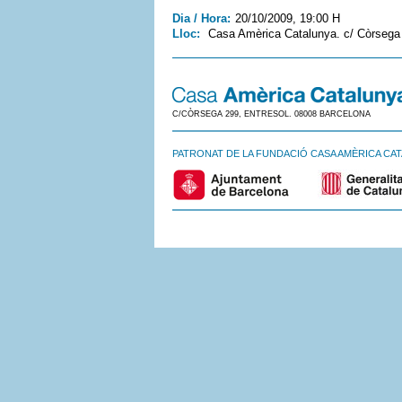
Dia / Hora:
20/10/2009, 19:00 H
Lloc:
Casa Amèrica Catalunya. c/ Còrseg
C/CÒRSEGA 299, ENTRESOL. 08008 BARCELONA
PATRONAT DE LA FUNDACIÓ CASA AMÈRICA CA