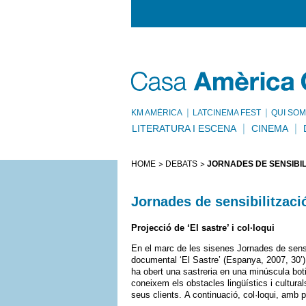
KM AMÈRICA
LATCINEMA FEST
QUI SOM
LITERATURA I ESCENA
CINEMA
HOME
DEBATS
JORNADES DE SENSIBIL
Jornades de sensibilitzaci
Projecció de ‘El sastre’ i col·loqui
En el marc de les sisenes Jornades de sensi
documental ‘El Sastre’ (Espanya, 2007, 30’)
ha obert una sastreria en una minúscula boti
coneixem els obstacles lingüístics i cultural
seus clients. A continuació, col·loqui, amb 