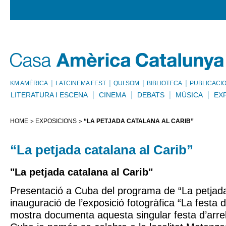
KM AMÈRICA
LATCINEMA FEST
QUI SOM
BIBLIOTECA
PUBLICACI
LITERATURA I ESCENA
CINEMA
DEBATS
MÚSICA
EX
HOME
EXPOSICIONS
“LA PETJADA CATALANA AL CARIB”
“La petjada catalana al Carib”
"La petjada catalana al Carib"
Presentació a Cuba del programa de “La petjada 
inauguració de l’exposició fotogràfica “La festa 
mostra documenta aquesta singular festa d’arrel