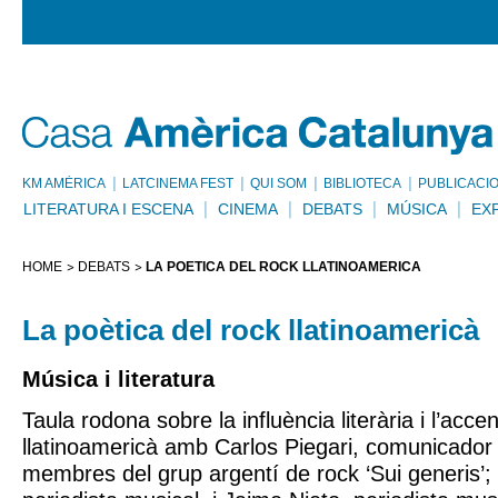
KM AMÈRICA
LATCINEMA FEST
QUI SOM
BIBLIOTECA
PUBLICACI
LITERATURA I ESCENA
CINEMA
DEBATS
MÚSICA
EX
HOME
DEBATS
LA POÈTICA DEL ROCK LLATINOAMERICÀ
La poètica del rock llatinoamericà
Música i literatura
Taula rodona sobre la influència literària i l’acce
llatinoamericà amb Carlos Piegari, comunicador 
membres del grup argentí de rock ‘Sui generis