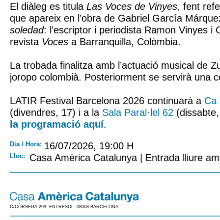
El diàleg es titula
Las Voces de Vinyes
, fent ref
que apareix en l’obra de Gabriel García Márqu
soledad
: l’escriptor i periodista Ramon Vinyes i 
revista
Voces
a Barranquilla, Colòmbia.
La trobada finalitza amb l’actuació musical de 
joropo colombià. Posteriorment se servirà una 
LATIR Festival Barcelona 2026 continuarà a
Ca l
(divendres, 17) i a la
Sala Paral·lel 62
(dissabte,
la programació aquí
.
Dia / Hora:
16/07/2026, 19:00 H
Lloc:
Casa Amèrica Catalunya | Entrada lliure am
C/CÒRSEGA 299, ENTRESOL. 08008 BARCELONA