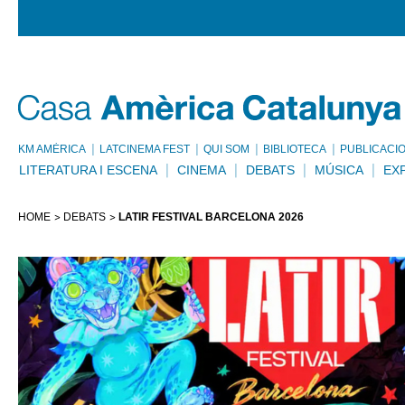
KM AMÈRICA
LATCINEMA FEST
QUI SOM
BIBLIOTECA
PUBLICACI
LITERATURA I ESCENA
CINEMA
DEBATS
MÚSICA
EX
HOME
DEBATS
LATIR FESTIVAL BARCELONA 2026