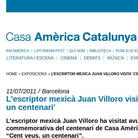
KM AMÈRICA
LATCINEMA FEST
QUI SOM
BIBLIOTECA
PUBLICACI
LITERATURA I ESCENA
CINEMA
DEBATS
MÚSICA
EX
HOME
EXPOSICIONS
L’ESCRIPTOR MEXICÀ JUAN VILLORO VISITA 'C
11/07/2011 / Barcelona
L’escriptor mexicà Juan Villoro visi
un centenari'
L’escriptor mexicà Juan Villoro ha visitat avu
commemorativa del centenari de Casa Amèri
“Cent veus, un centenari”.