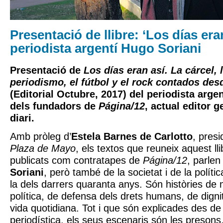
Presentació de llibre: ‘Los días eran
periodista argentí Hugo Soriani
Presentació de
Los días eran así. La cárcel, l
periodismo, el fútbol y el rock contados des
(Editorial Octubre, 2017) del periodista arge
dels fundadors de
Página/12
, actual editor 
diari.
Amb pròleg d’
Estela Barnes de Carlotto
, presi
Plaza de Mayo
, els textos que reuneix aquest ll
publicats com contratapes de
Página/12
, parlen
Soriani
, però també de la societat i de la polít
la dels darrers quaranta anys. Són històries de m
política, de defensa dels drets humans, de digni
vida quotidiana. Tot i que són explicades des de 
periodística, els seus escenaris són les presons