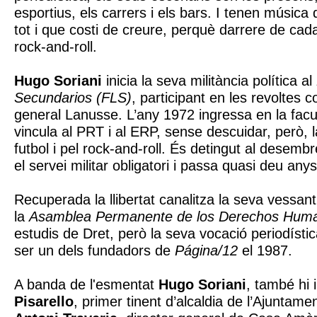
esportius, els carrers i els bars. I tenen música 
tot i que costi de creure, perquè darrere de ca
rock-and-roll.
Hugo Soriani
inicia la seva militància política al
Secundarios (FLS)
, participant en les revoltes c
general Lanusse. L’any 1972 ingressa en la facul
vincula al PRT i al ERP, sense descuidar, però, 
futbol i pel rock-and-roll. És detingut al desem
el servei militar obligatori i passa quasi deu an
Recuperada la llibertat canalitza la seva vessant
la
Asamblea Permanente de los Derechos Hum
estudis de Dret, però la seva vocació periodístic
ser un dels fundadors de
Página/12
el 1987.
A banda de l'esmentat
Hugo Soriani
, també hi
Pisarello
, primer tinent d’alcaldia de l’Ajuntame