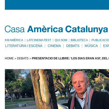
KM AMÈRICA
LATCINEMA FEST
QUI SOM
BIBLIOTECA
PUBLICACI
LITERATURA I ESCENA
CINEMA
DEBATS
MÚSICA
EX
HOME
DEBATS
PRESENTACIÓ DE LLIBRE: ‘LOS DÍAS ERAN ASÍ’, DE