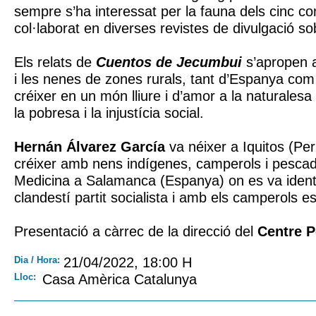
sempre s’ha interessat per la fauna dels cinc con
col·laborat en diverses revistes de divulgació so
Els relats de
Cuentos de Jecumbui
s’apropen a
i les nenes de zones rurals, tant d’Espanya com
créixer en un món lliure i d’amor a la naturalesa
la pobresa i la injustícia social.
Hernán Álvarez García
va néixer a Iquitos (Per
créixer amb nens indígenes, camperols i pescad
Medicina a Salamanca (Espanya) on es va identi
clandestí partit socialista i amb els camperols e
Presentació a càrrec de la direcció del
Centre P
Dia / Hora:
21/04/2022, 18:00 H
Lloc:
Casa Amèrica Catalunya