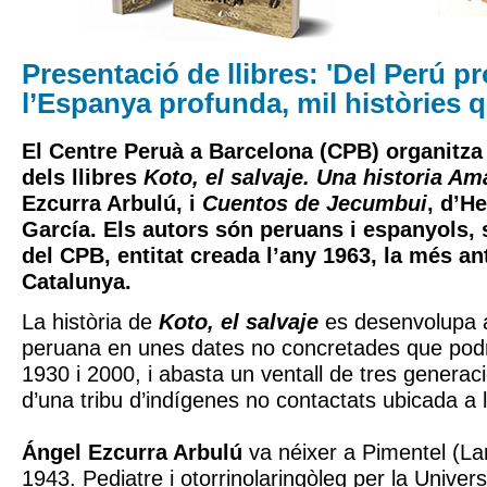
Presentació de llibres: 'Del Perú p
l’Espanya profunda, mil històries q
El Centre Peruà a Barcelona (CPB) organitza
dels llibres
Koto, el salvaje. Una historia A
Ezcurra Arbulú, i
Cuentos de Jecumbui
, d’H
García. Els autors són peruans i espanyols,
del CPB, entitat creada l’any 1963, la més an
Catalunya.
La història de
Koto, el salvaje
es desenvolupa 
peruana en unes dates no concretades que podri
1930 i 2000, i abasta un ventall de tres genera
d’una tribu d’indígenes no contactats ubicada a 
Ángel Ezcurra Arbulú
va néixer a Pimentel (L
1943. Pediatre i otorrinolaringòleg per la Univer