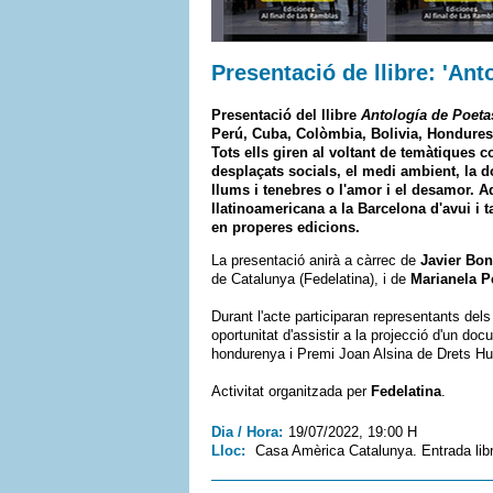
Presentació de llibre: 'An
Presentació del llibre
Antología de Poeta
Perú, Cuba, Colòmbia, Bolivia, Hondures
Tots ells giren al voltant de temàtiques c
desplaçats socials, el medi ambient, la d
llums i tenebres o l'amor i el desamor. A
llatinoamericana a la Barcelona d'avui i 
en properes edicions.
La presentació anirà a càrrec de
Javier Bo
de Catalunya (Fedelatina), i de
Marianela P
Durant l'acte participaran representants del
oportunitat d'assistir a la projecció d'un doc
hondurenya i Premi Joan Alsina de Drets H
Activitat organitzada per
Fedelatina
.
Dia / Hora:
19/07/2022, 19:00 H
Lloc:
Casa Amèrica Catalunya. Entrada lib