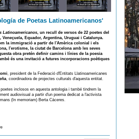
tología de Poetas Latinoamericanos'
s Latinoamericanos
, un recull de versos de 22 poetes del
, Veneçuela, Equador, Argentina, Uruguai i Catalunya.
om la immigració a partir de l'Amèrica colonial i els
ona, l'erotisme, la ciutat de Barcelona amb les seves
questa obra pretén definir camins i línies de la poesia
també és una invitació a futures incorporacions poètiques
nomi
, president de la Federació d'Entitats Llatinoamericanes
eña
, coordinadora de projectes culturals d'aquesta entitat.
s poetes inclosos en aquesta antologia i també tindrem la
ument audiovisual a partir d'un poema dedicat a l'activista
umans (In memoriam) Berta Cáceres.
re