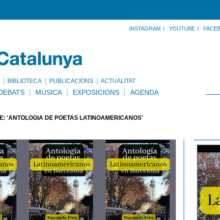
INSTAGRAM
YOUTUBE
FACE
BIBLIOTECA
PUBLICACIONS
ACTUALITAT
DEBATS
MÚSICA
EXPOSICIONS
AGENDA
E: 'ANTOLOGÍA DE POETAS LATINOAMERICANOS'