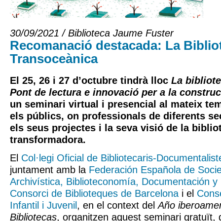
30/09/2021 / Biblioteca Jaume Fuster
Recomanació destacada: La Biblio
Transoceànica
El 25, 26 i 27 d’octubre tindrà lloc
La bibliot
Pont de lectura e innovació per a la constru
un seminari virtual i presencial al mateix tem
els públics, on professionals de diferents s
els seus projectes i la seva visió de la bibli
transformadora.
El
Col·legi Oficial de Bibliotecaris-Documentalis
juntament amb la
Federación Española de Soci
Archivística, Biblioteconomía, Documentación y
Consorci de Biblioteques de Barcelona
i el
Conse
Infantil i Juvenil
, en el context del
Año iberoamer
Bibliotecas
, organitzen aquest seminari gratuït