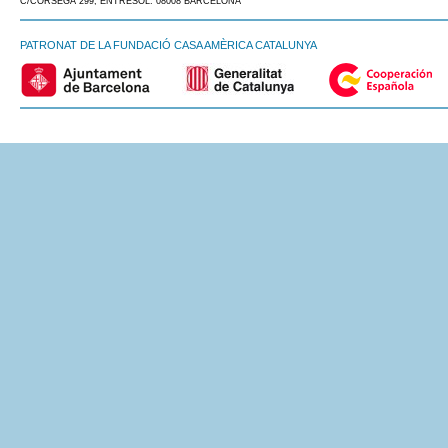
C/CÒRSEGA 299, ENTRESOL. 08008 BARCELONA
PATRONAT DE LA FUNDACIÓ CASA AMÈRICA CATALUNYA