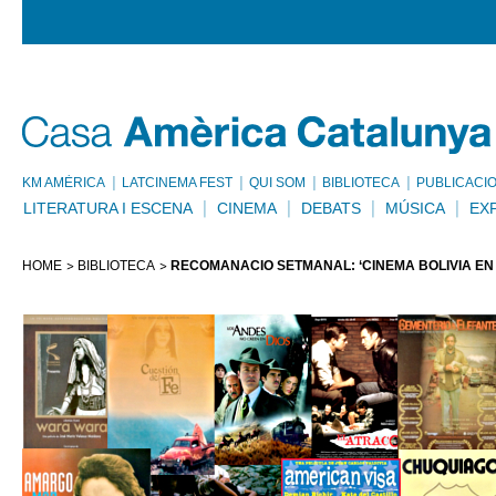
KM AMÈRICA
LATCINEMA FEST
QUI SOM
BIBLIOTECA
PUBLICACI
LITERATURA I ESCENA
CINEMA
DEBATS
MÚSICA
EX
HOME
BIBLIOTECA
RECOMANACIÓ SETMANAL: ‘CINEMA BOLIVIÀ EN