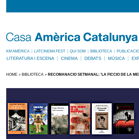
KM AMÈRICA
LATCINEMA FEST
QUI SOM
BIBLIOTECA
PUBLICACI
LITERATURA I ESCENA
CINEMA
DEBATS
MÚSICA
EX
HOME
BIBLIOTECA
RECOMANACIÓ SETMANAL: 'LA FICCIÓ DE LA MEM