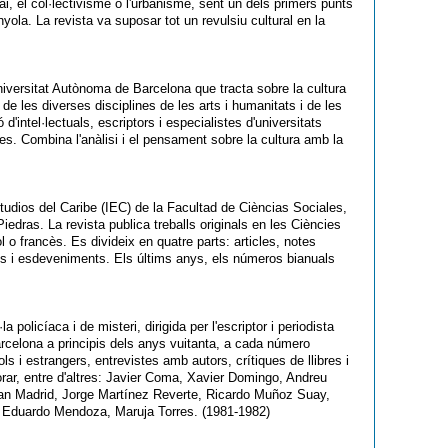
gai, el col·lectivisme o l'urbanisme, sent un dels primers punts
nyola. La revista va suposar tot un revulsiu cultural en la
iversitat Autònoma de Barcelona que tracta sobre la cultura
de les diverses disciplines de les arts i humanitats i de les
 d'intel·lectuals, escriptors i especialistes d'universitats
s. Combina l'anàlisi i el pensament sobre la cultura amb la
Estudios del Caribe (IEC) de la Facultad de Cièncias Sociales,
edras. La revista publica treballs originals en les Ciències
 o francès. Es divideix en quatre parts: articles, notes
cies i esdeveniments. Els últims anys, els números bianuals
 policíaca i de misteri, dirigida per l'escriptor i periodista
elona a principis dels anys vuitanta, a cada número
s i estrangers, entrevistes amb autors, crítiques de llibres i
rar, entre d'altres: Javier Coma, Xavier Domingo, Andreu
oan Madrid, Jorge Martínez Reverte, Ricardo Muñoz Suay,
 Eduardo Mendoza, Maruja Torres. (1981-1982)