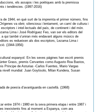
 traduccions, els assajos i les poètiques amb la premissa
nts i tendències. (1997-2016)
ra de 1944, en què surt de la impremta el primer número, fins
 Orígenes va obrir, silenciosa i lentament, un camí de cultura i
s escriptors i intel·lectuals del país, de continent i del món.
zama Lima i José Rodríguez Feo, van ser els editors del
s, a qui també s'uniran més endavant alguns músics de
editors es redueixen als dos escriptors, Lezama Lima i
ció. (1944-1956)
 cultural espanyol. En les seves págines han escrit premis
ünter Grass, premis Cervantes como Augusto Roa Bastos,
mis Principe de Asturias -Carlos Fuentes, Mario Vargas
ura a nivell mundial: Juan Goytisolo, Milan Kundera, Susan
nadà de poesía d’avantguarda en castellà. (1968)
r entre 1974 i 1980 en la seva primera etapa i entre 1987 i
emes inexistents fins al moment a Espanya, com ara