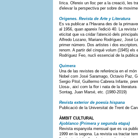
lírica. Ofereix un lloc per a la creació, les
d'elevar la perspectiva per sobre de movime
Orígenes. Revista de Arte y Literatura
Es va publicar a l'Havana des de la primave
al 1956, quan apareix l'edició 40. La revista
eticitat que va cridar l'atenció dels principal
Alfredo Lozano, Mariano Rodríguez, José Le
primer número. Dos artistes i dos escriptor
renom. A partir del cinquè volum (1945) els 
Rodríguez Feo, nucli essencial de la publica
Quimera
Una de las revistes de referència en el món
Nobel com José Saramago, Octavio Paz, G
Sergio Pitol, Guillermo Cabrera Infante, pre
Llosa-, així com la flor i nata de la literat
Sontag, Juan Marsé, etc. (1980-2019)
Revista exterior de poesía hispana
Publicació de la Universitat de Trent de Ca
ÀMBIT CULTURAL
Ajoblanco (Primera y segunda etapa)
Revista espanyola mensual que es va publica
1999 en la segona. La revista va tractar t