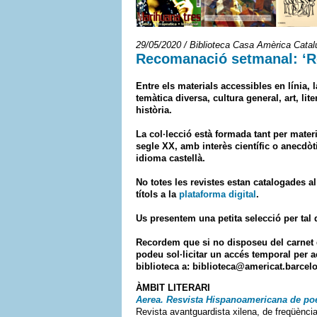
29/05/2020 / Biblioteca Casa Amèrica Cata
Recomanació setmanal: ‘Re
Entre els materials accessibles en línia,
temàtica diversa, cultura general, art, lit
història.
La col·lecció està formada tant per mater
segle XX, amb interès científic o anecdòt
idioma castellà.
No totes les revistes estan catalogades a
títols a la
plataforma digital
.
Us presentem una petita selecció per tal 
Recordem que si no disposeu del carnet d
podeu sol·licitar un accés temporal per ac
biblioteca a: biblioteca@americat.barcel
ÀMBIT LITERARI
Aerea. Resvista Hispanoamericana de po
Revista avantguardista xilena, de freqüència