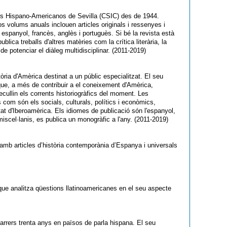
ios Hispano-Americanos de Sevilla (CSIC) des de 1944.
os volums anuals inclouen articles originals i ressenyes i
n espanyol, francès, anglès i portuguès. Si bé la revista està
blica treballs d'altres matèries com la crítica literària, la
 de potenciar el diàleg multidisciplinar. (2011-2019)
ria d'Amèrica destinat a un públic especialitzat. El seu
s que, a més de contribuir a el coneixement d'Amèrica,
recullin els corrents historiogràfics del moment. Les
com són els socials, culturals, polítics i econòmics,
tat d'Iberoamèrica. Els idiomes de publicació són l'espanyol,
iscel·lanis, es publica un monogràfic a l'any. (2011-2019)
mb articles d’història contemporània d’Espanya i universals
ue analitza qüestions llatinoamericanes en el seu aspecte
darrers trenta anys en països de parla hispana. El seu