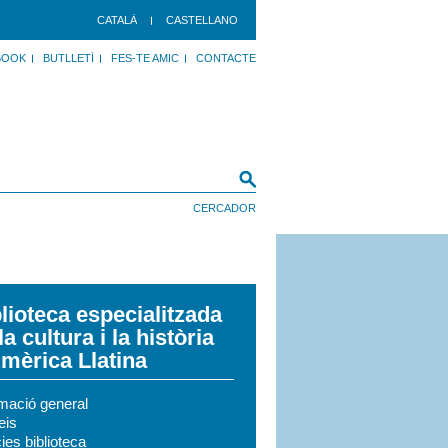
CATALÀ
CASTELLANO
BOOK
BUTLLETÍ
FES-TE AMIC
CONTACTE
lioteca especialitzada
la cultura i la història
mèrica Llatina
rmació general
eis
ies biblioteca