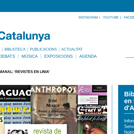
INSTAGRAM
YOUTUBE
FACE
BIBLIOTECA
PUBLICACIONS
ACTUALITAT
DEBATS
MÚSICA
EXPOSICIONS
AGENDA
NAL: ‘REVISTES EN LÍNIA’
Bib
en 
d'A
Info
Serv
Notíc