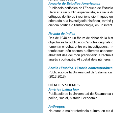
Anuario de Estudios Americanos
Publicació periòdica de l'Escuela de Estud
Dedicat a un públic especialista, els seus d
crítiques de llibres i reunions científiques e
orientada a la investigació històrica, també pu
ciència política o l'antropologia, en un intent
Revista de Indias
Des de 1940 és un fòrum de debat de la histò
objectiu és la publicació d'articles original
fomentin el debat entre els investigadors, i 
temàtiques són obertes a diferents aspectes 
abastant des del món prehispánic a l'actuali
anglès i portuguès. Al costat dels números m
Stvdia Histórica. Historia contemporánea
Publicació de la Universidad de Salamanca a
(2013-2018).
CIÈNCIES SOCIALS
América Latina Hoy
Publicació de la Universitad de Salamanca q
polític, social, històric i econòmic.
Anthropos
Ha estat la major referència cultural en els 