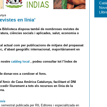
Catà
Nove
Llibr
lunya
vistes en línia’
 la Biblioteca disposa també de nombroses revistes de
eratura, ciències socials i aplicades, salut, economia o
ial actual com per publicacions de mitjans del propassat
ic, d’abast geogràfic internacional, majoritàriament en
l nostre
catàleg local
, podeu consultar tot l’índex de
de donar-vos a conèixer el fons.
’Amic de Casa Amèrica Catalunya, facilitant el DNI
cedir lliurement a tots els recursos en línia de la
ona.
esía
 semestral publicada per RIL Editores i especialitzada en