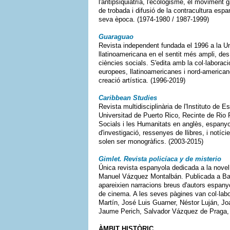
l'antipsiquiatría, l'ecologisme, el moviment 
de trobada i difusió de la contracultura espa
seva època. (1974-1980 / 1987-1999)
Guaraguao
Revista independent fundada el 1996 a la Un
llatinoamericana en el sentit més ampli, des 
ciències socials. S'edita amb la col·laboració
europees, llatinoamericanes i nord-americane
creació artística. (1996-2019)
Caribbean Studies
Revista multidisciplinària de l'Instituto de 
Universitad de Puerto Rico, Recinte de Rio Pi
Socials i les Humanitats en anglès, espanyol
d'investigació, ressenyes de llibres, i notí
solen ser monogràfics. (2003-2015)
Gimlet. Revista policíaca y de misterio
Única revista espanyola dedicada a la novel·la
Manuel Vázquez Montalbán. Publicada a Barc
apareixien narracions breus d'autors espanyol
de cinema. A les seves pàgines van col·labo
Martín, José Luis Guarner, Néstor Luján, J
Jaume Perich, Salvador Vázquez de Praga,
ÀMBIT HISTÒRIC