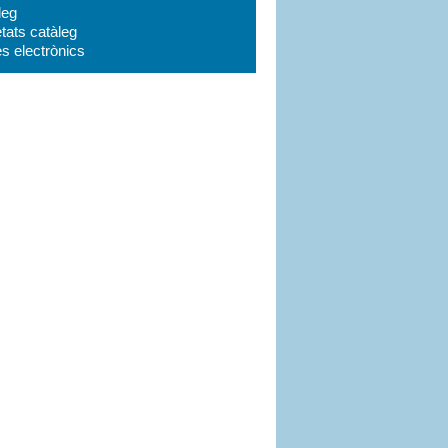
leg
tats catàleg
es electrònics