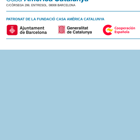
C/CÒRSEGA 299, ENTRESOL. 08008 BARCELONA
PATRONAT DE LA FUNDACIÓ CASA AMÈRICA CATALUNYA