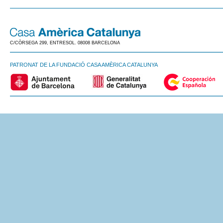
C/CÒRSEGA 299, ENTRESOL. 08008 BARCELONA
PATRONAT DE LA FUNDACIÓ CASA AMÈRICA CATALUNYA