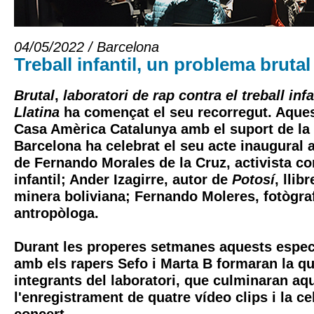
04/05/2022 / Barcelona
Treball infantil, un problema brutal
Brutal
,
laboratori de rap contra el treball inf
Llatina
ha començat el seu recorregut. Aquest
Casa Amèrica Catalunya amb el suport de la
Barcelona ha celebrat el seu acte inaugural
de Fernando Morales de la Cruz, activista con
infantil; Ander Izagirre, autor de
Potosí
, llib
minera boliviana; Fernando Moleres, fotògraf,
antropòloga.
Durant les properes setmanes aquests especi
amb els rapers Sefo i Marta B formaran la q
integrants del laboratori, que culminaran aq
l'enregistrament de quatre vídeo clips i la c