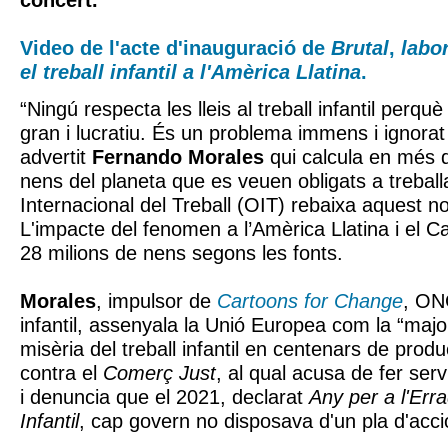
concert.
Video de l'acte d'inauguració de
Brutal
,
labo
el treball infantil a l'Amèrica Llatina
.
“Ningú respecta les lleis al treball infantil perqu
gran i lucratiu. És un problema immens i ignorat
advertit
Fernando Morales
qui calcula en més d
nens del planeta que es veuen obligats a treball
Internacional del Treball (OIT) rebaixa aquest n
L'impacte del fenomen a l’Amèrica Llatina i el Ca
28 milions de nens segons les fonts.
Morales
, impulsor de
Cartoons for Change
, ONG
infantil, assenyala la Unió Europea com la “major
misèria del treball infantil en centenars de prod
contra el
Comerç Just
, al qual acusa de fer servi
i denuncia que el 2021, declarat
Any per a l'Erra
Infantil
, cap govern no disposava d'un pla d'acci