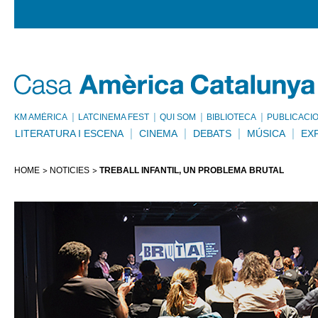
KM AMÈRICA
LATCINEMA FEST
QUI SOM
BIBLIOTECA
PUBLICACI
LITERATURA I ESCENA
CINEMA
DEBATS
MÚSICA
EX
HOME
NOTÍCIES
TREBALL INFANTIL, UN PROBLEMA BRUTAL