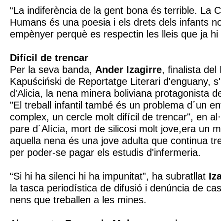
“La indiferència de la gent bona és terrible. La
Humans és una poesia i els drets dels infants n
empènyer perquè es respectin les lleis que ja hi
Difícil de trencar
Per la seva banda,
Ander Izagirre
, finalista de
Kapuściński de Reportatge Literari d'enguany, s'h
d'Alicia, la nena minera boliviana protagonista de
"El treball infantil també és un problema d´un ento
complex, un cercle molt difícil de trencar", en al·
pare d´Alícia, mort de silicosi molt jove,era un m
aquella nena és una jove adulta que continua tre
per poder-se pagar els estudis d'infermeria.
“Si hi ha silenci hi ha impunitat”, ha subratllat
Iz
la tasca periodística de difusió i denúncia de ca
nens que treballen a les mines.