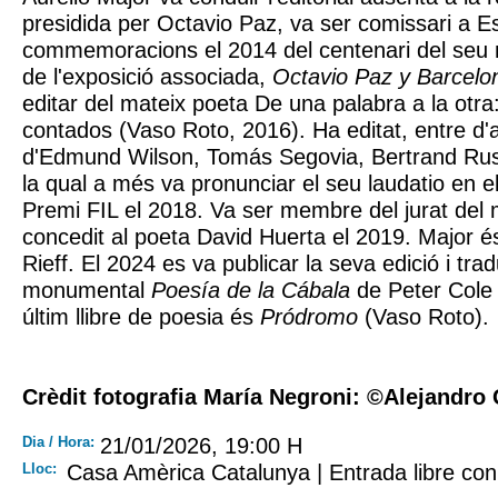
presidida per Octavio Paz, va ser comissari a E
commemoracions el 2014 del centenari del seu 
de l'exposició associada,
Octavio Paz y Barcelo
editar del mateix poeta De una palabra a la otr
contados (Vaso Roto, 2016). Ha editat, entre d'al
d'Edmund Wilson, Tomás Segovia, Bertrand Russel
la qual a més va pronunciar el seu laudatio en el
Premi FIL el 2018. Va ser membre del jurat del 
concedit al poeta David Huerta el 2019. Major é
Rieff. El 2024 es va publicar la seva edició i tra
monumental
Poesía de la Cábala
de Peter Cole 
últim llibre de poesia és
Pródromo
(Vaso Roto).
Crèdit fotografia María Negroni: ©Alejandro
Dia / Hora:
21/01/2026, 19:00 H
Lloc:
Casa Amèrica Catalunya | Entrada libre con 