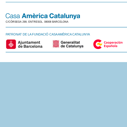
C/CÒRSEGA 299, ENTRESOL. 08008 BARCELONA
PATRONAT DE LA FUNDACIÓ CASA AMÈRICA CATALUNYA