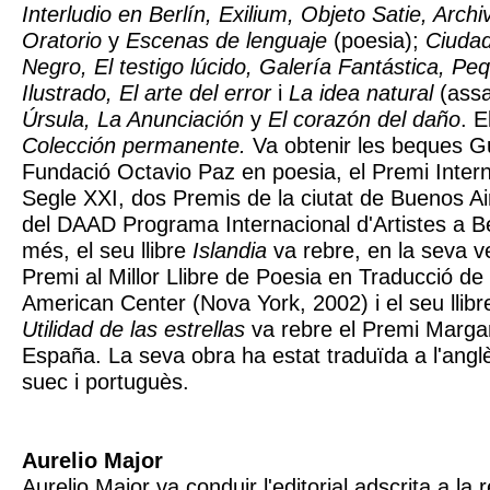
Interludio en Berlín, Exilium, Objeto Satie, Archi
Oratorio
y
Escenas de lenguaje
(poesia);
Ciuda
Negro, El testigo lúcido, Galería Fantástica, 
Ilustrado, El arte del error
i
La idea natural
(assa
Úrsula, La Anunciación
y
El corazón del daño
. E
Colección permanente.
Va obtenir les beques G
Fundació Octavio Paz en poesia, el Premi Intern
Segle XXI, dos Premis de la ciutat de Buenos Air
del DAAD Programa Internacional d'Artistes a B
més, el seu llibre
Islandia
va rebre, en la seva ve
Premi al Millor Llibre de Poesia en Traducció de
American Center (Nova York, 2002) i el seu llib
Utilidad de las estrellas
va rebre el Premi Margar
España. La seva obra ha estat traduïda a l'anglès
suec i portuguès.
Aurelio Major
Aurelio Major va conduir l'editorial adscrita a la 