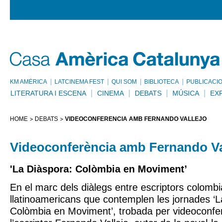
KM AMÈRICA
LATCINEMA FEST
QUI SOM
BIBLIOTECA
PUBLICACI
LITERATURA I ESCENA
CINEMA
DEBATS
MÚSICA
EX
HOME
DEBATS
VIDEOCONFERÈNCIA AMB FERNANDO VALLEJO
Videoconferència amb Fernando Va
'La Diàspora: Colòmbia en Moviment’
En el marc dels diàlegs entre escriptors colombi
llatinoamericans que contemplen les jornades ‘L
Colòmbia en Moviment’, trobada per videoconf