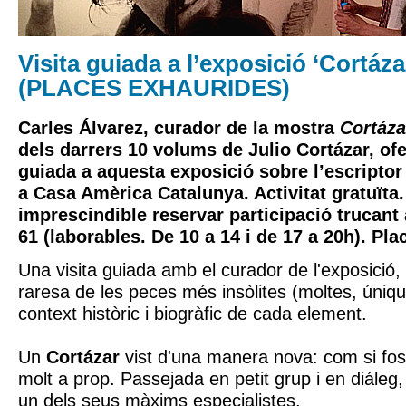
Visita guiada a l’exposició ‘Cortáz
(PLACES EXHAURIDES)
Carles Álvarez, curador de la mostra
Cortáza
dels darrers 10 volums de Julio Cortázar, ofe
guiada a aquesta exposició sobre l’escriptor 
a Casa Amèrica Catalunya. Activitat gratuïta.
imprescindible reservar participació trucant 
61 (laborables. De 10 a 14 i de 17 a 20h). Pla
Una visita guiada amb el curador de l'exposició, 
raresa de les peces més insòlites (moltes, úniqu
context històric i biogràfic de cada element.
Un
Cortázar
vist d'una manera nova: com si fos 
molt a prop. Passejada en petit grup i en diáleg,
un dels seus màxims especialistes.