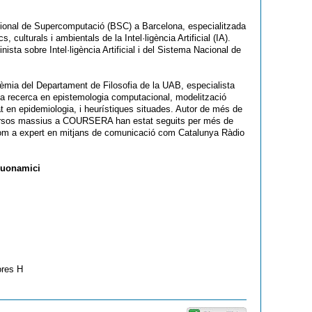
ional de Supercomputació (BSC) a Barcelona, especialitzada
 culturals i ambientals de la Intel·ligència Artificial (IA).
sta sobre Intel·ligència Artificial i del Sistema Nacional de
mia del Departament de Filosofia de la UAB, especialista
 Fa recerca en epistemologia computacional, modelització
t en epidemiologia, i heurístiques situades. Autor de més de
ursos massius a COURSERA han estat seguits per més de
om a expert en mitjans de comunicació com Catalunya Ràdio
Buonamici
ores H