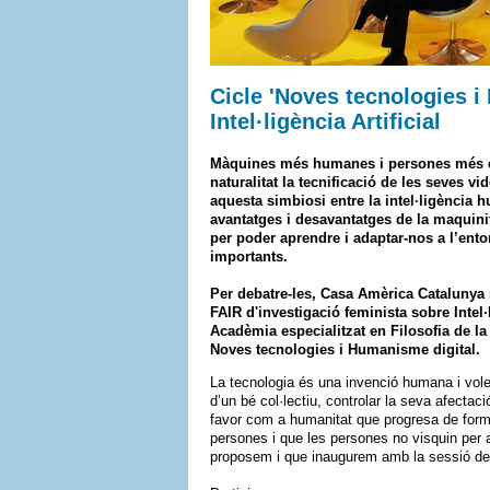
Cicle 'Noves tecnologies i 
Intel·ligència Artificial
Màquines més humanes i persones més c
naturalitat la tecnificació de les seves v
aquesta simbiosi entre la intel·ligència 
avantatges i desavantatges de la maquin
per poder aprendre i adaptar-nos a l’ent
importants.
Per debatre-les, Casa Amèrica Catalunya
FAIR d'investigació feminista sobre Intel·
Acadèmia especialitzat en Filosofia de la
Noves tecnologies i Humanisme digital.
La tecnologia és una invenció humana i vole
d’un bé col·lectiu, controlar la seva afectaci
favor com a humanitat que progresa de forma 
persones i que les persones no visquin per a
proposem i que inaugurem amb la sessió dedica