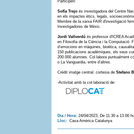
Participen:
Sofía Trejo
és investigadora del Centre Nac
en els impactes ètics, legals, socioeconòmics,
Membre de la xarxa FAIR d'investigació femini
Investigadores de Mèxic.
Jordi Vallverdú
és professor d'ICREA Acadè
en Filosofia de la Ciència i la Computació.
d’emocions en màquines, bioètica, causalita
150 publicacions acadèmiques, els seus c
200.000 alumnes. Col·labora puntualment c
o La Vanguardia, entre d’altres.
Crèdit imatge central: cortesia de
Stefano 
-Activitat amb la col·laboració de:
Dia / Hora:
24/04/2023, De 11.30 a 13.00 h
Lloc:
Casa Amèrica Catalunya