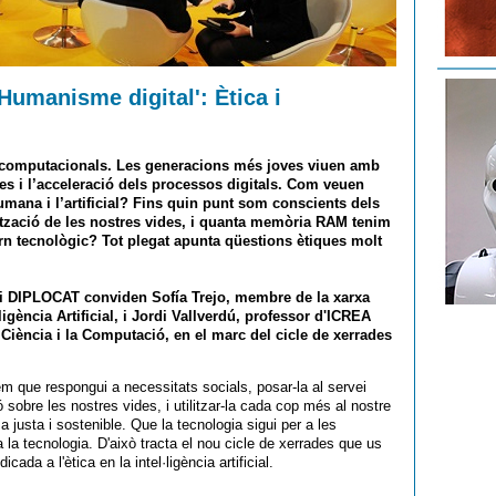
Humanisme digital': Ètica i
omputacionals. Les generacions més joves viuen amb
ides i l’acceleració dels processos digitals. Com veuen
humana i l’artificial? Fins quin punt som conscients dels
ització de les nostres vides, i quanta memòria RAM tenim
orn tecnològic? Tot plegat apunta qüestions ètiques molt
 i DIPLOCAT conviden Sofía Trejo, membre de la xarxa
ligència Artificial, i Jordi Vallverdú, professor d'ICREA
 Ciència i la Computació, en el marc del cicle de xerrades
m que respongui a necessitats socials, posar-la al servei
ó sobre les nostres vides, i utilitzar-la cada cop més al nostre
justa i sostenible. Que la tecnologia sigui per a les
 la tecnologia. D'això tracta el nou cicle de xerrades que us
da a l'ètica en la intel·ligència artificial.