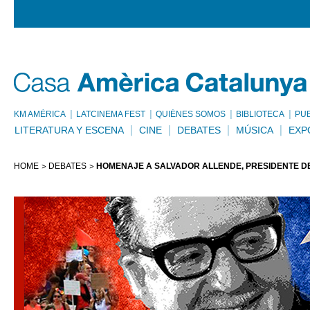
KM AMÈRICA
LATCINEMA FEST
QUIÉNES SOMOS
BIBLIOTECA
PU
LITERATURA Y ESCENA
CINE
DEBATES
MÚSICA
EXP
HOME
DEBATES
HOMENAJE A SALVADOR ALLENDE, PRESIDENTE DE 