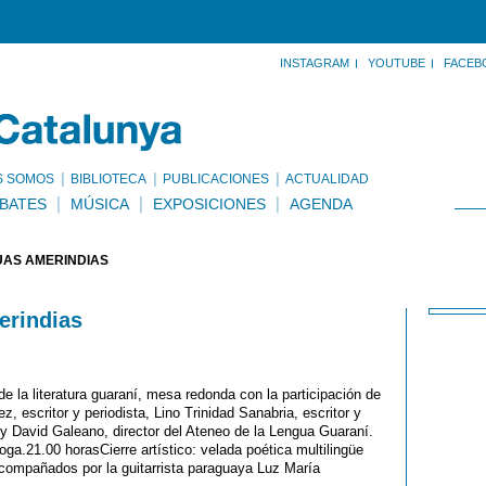
INSTAGRAM
YOUTUBE
FACEB
S SOMOS
BIBLIOTECA
PUBLICACIONES
ACTUALIDAD
BATES
MÚSICA
EXPOSICIONES
AGENDA
UAS AMERINDIAS
erindias
e la literatura guaraní, mesa redonda con la participación de
, escritor y periodista, Lino Trinidad Sanabria, escritor y
í y David Galeano, director del Ateneo de la Lengua Guaraní.
loga.21.00 horasCierre artístico: velada poética multilingüe
 acompañados por la guitarrista paraguaya Luz María