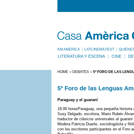
KM AMÈRICA
LATCINEMA FEST
QUIÉNE
LITERATURA Y ESCENA
CINE
DE
HOME
DEBATES
5º FORO DE LAS LENG
5º Foro de las Lenguas Am
Paraguay y el guaraní
19.00 horasParaguay, una pequeña historia d
Susy Delgado, escritora, Mario Rubén Álvarez
traductor de clásicos universales al guaran
Modera Patricia Duarte, sociolingüista y filó
con los escritores participantes en el Foro