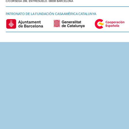
C/CÒRSEGA 299, ENTRESUELO. 08008 BARCELONA
PATRONATO DE LA FUNDACIÓN CASA AMÈRICA CATALUNYA