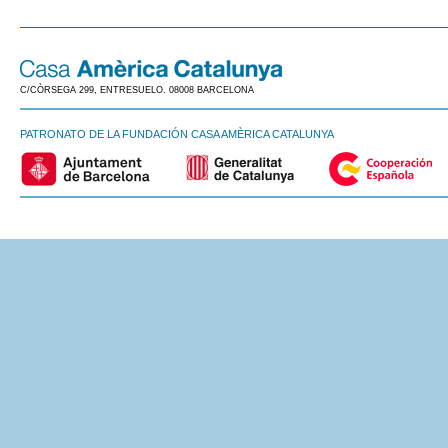
C/CÒRSEGA 299, ENTRESUELO. 08008 BARCELONA
PATRONATO DE LA FUNDACIÓN CASA AMÈRICA CATALUNYA