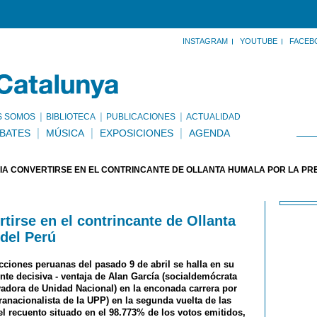
INSTAGRAM
YOUTUBE
FACEB
S SOMOS
BIBLIOTECA
PUBLICACIONES
ACTUALIDAD
BATES
MÚSICA
EXPOSICIONES
AGENDA
IA CONVERTIRSE EN EL CONTRINCANTE DE OLLANTA HUMALA POR LA PR
rtirse en el contrincante de Ollanta
 del Perú
ecciones peruanas del pasado 9 de abril se halla en su
nte decisiva - ventaja de Alan García (socialdemócrata
adora de Unidad Nacional) en la enconada carrera por
tranacionalista de la UPP) en la segunda vuelta de las
el recuento situado en el 98.773% de los votos emitidos,