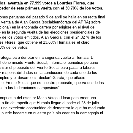
ios, aventaja en 77.999 votos a Lourdes Flores, que
cedor de esta primera vuelta con el 30,70% de los votos.
ones peruanas del pasado 9 de abril se halla en su recta final
- ventaja de Alan García (socialdemócrata del APRA) sobre
nal) en la enconada carrera por erigirse en el rival de
) en la segunda vuelta de las elecciones presidenciales del
 de los votos emitidos, Alan García, con el 24.32 % de los
es Flores, que obtiene el 23.68% Humala es el claro
70% de los votos.
rategia para derrotar en la segunda vuelta a Humala. El
l denominado Frente Social, informa el periódico peruano
anzar el propósito del Frente Social para pasar a labores
y responsabilidades en la conducción de cada uno de los
empleo y el desarrollo», declaró García, que añadió.
r el Frente Social que es nuestro propósito, que va desde las
hasta las federaciones campesinas”.
propuesta del escritor Mario Vargas Llosa para crear una
 a fin de impedir que Humala llegue al poder el 28 de julio.
 una excelente oportunidad de demostrar lo que ha madurado
e puede hacerse en nuestro país sin caer en la demagogia ni