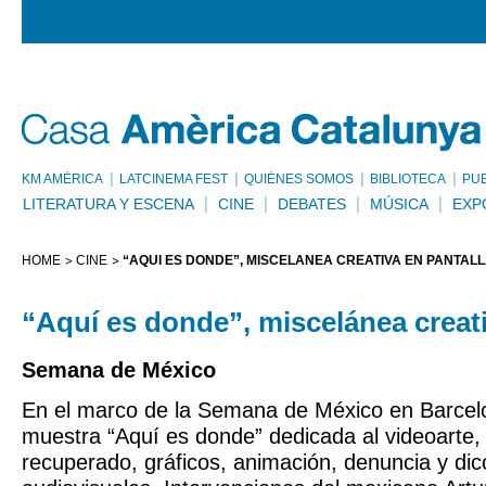
KM AMÈRICA
LATCINEMA FEST
QUIÉNES SOMOS
BIBLIOTECA
PU
LITERATURA Y ESCENA
CINE
DEBATES
MÚSICA
EXP
HOME
CINE
“AQUÍ ES DONDE”, MISCELÁNEA CREATIVA EN PANTAL
“Aquí es donde”, miscelánea creati
Semana de México
En el marco de la Semana de México en Barcelo
muestra “Aquí es donde” dedicada al videoarte, 
recuperado, gráficos, animación, denuncia y dic