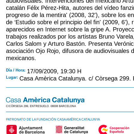
audiovisuales. Intervenciones del mexicano Artu
catalán Félix Pérez-Hita, autores del vídeo fanzi
progreso de la mentira' (2008, 32'), sobre los e
de ‘Estudio sobre el principio del fin' (2009, 6')
aparecidos en Internet sobre la gripe A. Proyec
trabajos realizados por los artistas Bruno Varel
Carlos Salom y Arturo Bastón. Presenta Verónic
asociación Ojo Rojo, difusora de audiovisuales 
mexicanos.
Día / Hora:
17/09/2009, 19:30 H
Lugar:
Casa Amèrica Catalunya. c/ Còrsega 299.
C/CÒRSEGA 299, ENTRESUELO. 08008 BARCELONA
PATRONATO DE LA FUNDACIÓN CASA AMÈRICA CATALUNYA