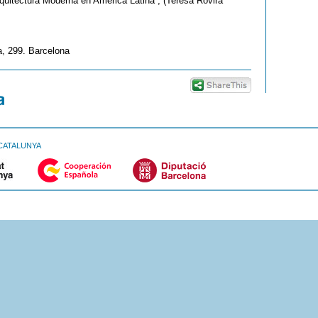
uitectura Moderna en América Latina”, (Teresa Rovira
, 299. Barcelona
CATALUNYA