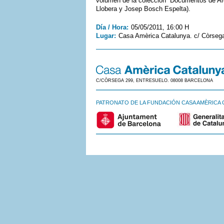
volumen de la colección “Documentos de Arq
Llobera y Josep Bosch Espelta).
Día / Hora:
05/05/2011, 16:00 H
Lugar:
Casa Amèrica Catalunya. c/ Còrsega
C/CÒRSEGA 299, ENTRESUELO. 08008 BARCELONA
PATRONATO DE LA FUNDACIÓN CASA AMÈRICA 