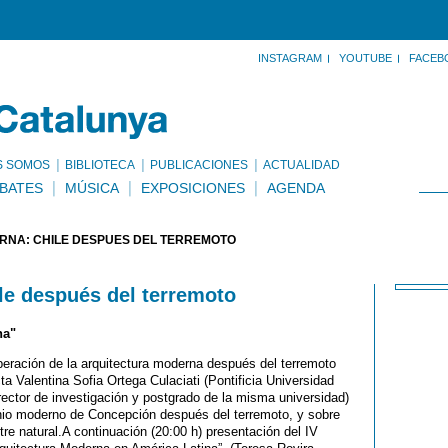
INSTAGRAM
YOUTUBE
FACEB
S SOMOS
BIBLIOTECA
PUBLICACIONES
ACTUALIDAD
BATES
MÚSICA
EXPOSICIONES
AGENDA
RNA: CHILE DESPUÉS DEL TERREMOTO
le después del terremoto
na"
peración de la arquitectura moderna después del terremoto
ta Valentina Sofia Ortega Culaciati (Pontificia Universidad
director de investigación y postgrado de la misma universidad)
monio moderno de Concepción después del terremoto, y sobre
re natural.A continuación (20:00 h) presentación del IV