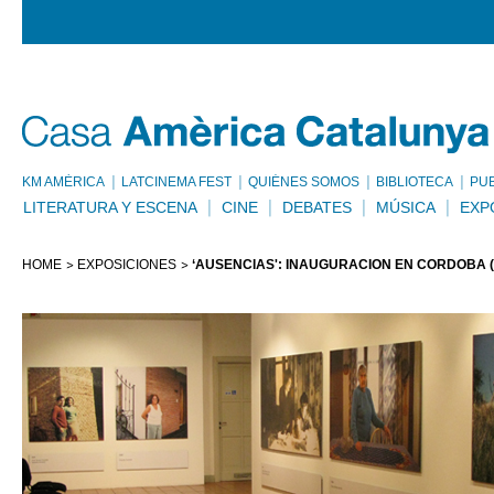
KM AMÈRICA
LATCINEMA FEST
QUIÉNES SOMOS
BIBLIOTECA
PU
LITERATURA Y ESCENA
CINE
DEBATES
MÚSICA
EXP
HOME
EXPOSICIONES
‘AUSENCIAS': INAUGURACIÓN EN CÓRDOBA 