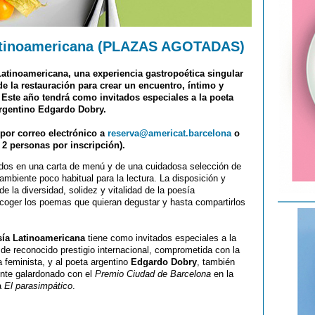
Latinoamericana (PLAZAS AGOTADAS)
atinoamericana, una experiencia gastropoética singular
 la restauración para crear un encuentro, íntimo y
. Este año tendrá como invitados especiales a la poeta
argentino Edgardo Dobry.
 por correo electrónico a
reserva@americat.barcelona
o
2 personas por inscripción).
uidos en una carta de menú y de una cuidadosa selección de
mbiente poco habitual para la lectura. La disposición y
de la diversidad, solidez y vitalidad de la poesía
coger los poemas que quieran degustar y hasta compartirlos
ía Latinoamericana
tiene como invitados especiales a la
 de reconocido prestigio internacional, comprometida con la
 feminista, y al poeta argentino
Edgardo Dobry
, también
ente galardonado con el
Premio Ciudad de Barcelona
en la
ra
El parasimpático
.