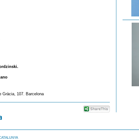
ordzinski.
uano
e Gràcia, 107. Barcelona
CATALUNYA