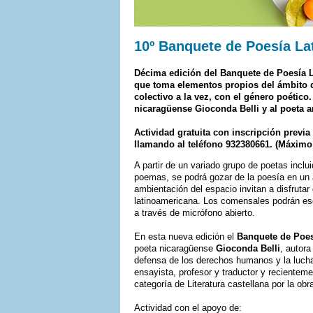
10º Banquete de Poesía 
Décima edición del Banquete de Poesía L
que toma elementos propios del ámbito de
colectivo a la vez, con el género poético
nicaragüense Gioconda Belli y al poeta 
Actividad gratuita con inscripción previa
llamando al teléfono 932380661. (Máximo 
A partir de un variado grupo de poetas incl
poemas, se podrá gozar de la poesía en un a
ambientación del espacio invitan a disfrutar 
latinoamericana. Los comensales podrán es
a través de micrófono abierto.
En esta nueva edición el
Banquete de Poes
poeta nicaragüense
Gioconda Belli
, autora
defensa de los derechos humanos y la lucha
ensayista, profesor y traductor y recientem
categoría de Literatura castellana por la ob
Actividad con el apoyo de: