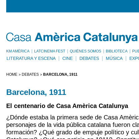
KM AMÈRICA
LATCINEMA FEST
QUIÉNES SOMOS
BIBLIOTECA
PU
LITERATURA Y ESCENA
CINE
DEBATES
MÚSICA
EXP
HOME
DEBATES
BARCELONA, 1911
Barcelona, 1911
El centenario de Casa Amèrica Catalunya
¿Dónde estaba la primera sede de Casa Amèri
personajes de la vida pública catalana fueron cl
formación? ¿Qué grado de empuje político y cult