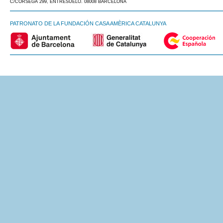
C/CÒRSEGA 299, ENTRESUELO. 08008 BARCELONA
PATRONATO DE LA FUNDACIÓN CASA AMÈRICA CATALUNYA