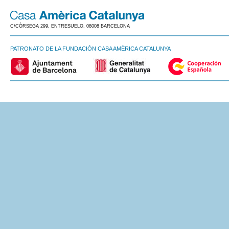
C/CÒRSEGA 299, ENTRESUELO. 08008 BARCELONA
PATRONATO DE LA FUNDACIÓN CASA AMÈRICA CATALUNYA