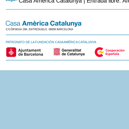
Casa Amèrica Catalunya | Entrada libre. Af
C/CÒRSEGA 299, ENTRESUELO. 08008 BARCELONA
PATRONATO DE LA FUNDACIÓN CASA AMÈRICA CATALUNYA