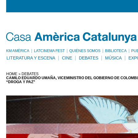
KM AMÈRICA
LATCINEMA FEST
QUIÉNES SOMOS
BIBLIOTECA
PU
LITERATURA Y ESCENA
CINE
DEBATES
MÚSICA
EXP
HOME
DEBATES
CAMILO EDUARDO UMAÑA, VICEMINISTRO DEL GOBIERNO DE COLOMBIA
“DROGA Y PAZ”