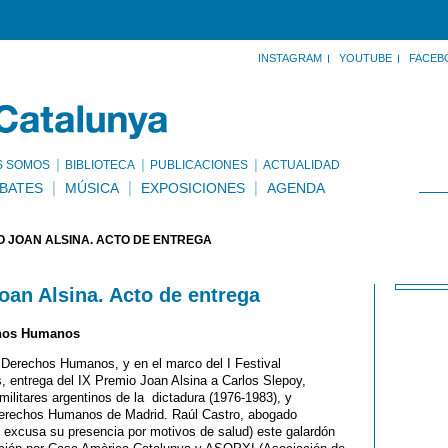
INSTAGRAM
YOUTUBE
FACEB
S SOMOS
BIBLIOTECA
PUBLICACIONES
ACTUALIDAD
BATES
MÚSICA
EXPOSICIONES
AGENDA
O JOAN ALSINA. ACTO DE ENTREGA
oan Alsina. Acto de entrega
echos Humanos
s Derechos Humanos, y en el marco del I Festival
 entrega del IX Premio Joan Alsina a Carlos Slepoy,
militares argentinos de la dictadura (1976-1983), y
 Derechos Humanos de Madrid. Raúl Castro, abogado
 excusa su presencia por motivos de salud) este galardón